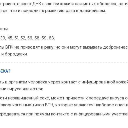
страивать свою ДНК в клетки кожи и слизистых оболочек, акти
ок, что и приводит к развитию рака в дальнейшем.
типы;
9, 45, 51, 52, 56, 58, 59, 68.
ы ВПЧ не приводят к раку, но они могут вызывать доброкаче
 и бородавки.
ВЕКА?
ь в организм человека через контакт с инфицированной кожей
ачи вируса являются:
ости незащищенный секс, может привести к передаче вируса о
сокоонкогенных типов ВПЧ, которые являются наиболее опасн
редаваться при прямом контакте с инфицированными участка