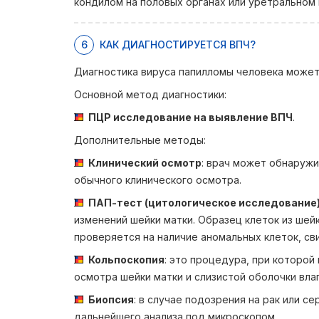
кондилом на половых органах или уретральном 
6
КАК ДИАГНОСТИРУЕТСЯ ВПЧ?
Диагностика вируса папилломы человека може
Основной метод диагностики
:
ПЦР исследование на выявление ВПЧ
.
Дополнительные методы
:
Клинический осмотр
: врач может обнаружи
обычного клинического осмотра.
ПАП-тест (цитологическое исследование
изменений шейки матки. Образец клеток из шей
проверяется на наличие аномальных клеток, с
Кольпоскопия
: это процедура, при которой
осмотра шейки матки и слизистой оболочки вла
Биопсия
: в случае подозрения на рак или с
дальнейшего анализа под микроскопом.