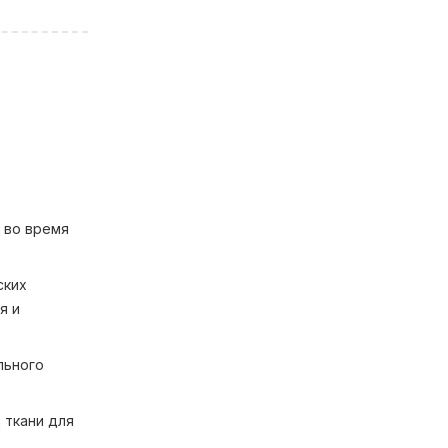
, во время
ских
я и
льного
 ткани для