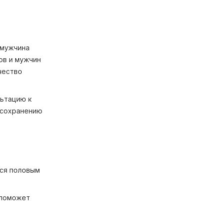
 мужчина
ов и мужчин
чество
льтацию к
 сохранению
еся половым
 поможет