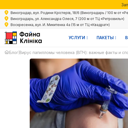
Зап
Акции 
Виноградар, вул. Родини Крістерів, 18/6 (Виноградарь / 100 м от «Р
Зап
Виноградарь, ул. Александра Олеся, 7 (200 м от ТЦ «Ретровиль»)
ВИРУС
Воскресенка, вул. И. Микитенка 4а (15 м от ТЦ «Квадрат»)
ПАПИЛОМИ
УСЛУГИ
ПАКЕТЫ
В
ЧЕЛОВЕКА
Блог
Вирус папилломы человека (ВПЧ): важные факты и с
|