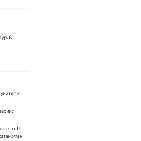
ур. В
мунитет к
варикс
асте от 9
казаниям и