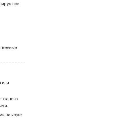
вируя при
ственные
 или
т одного
ыми.
ми на коже