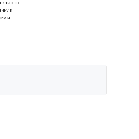
тельного
тику и
ний и