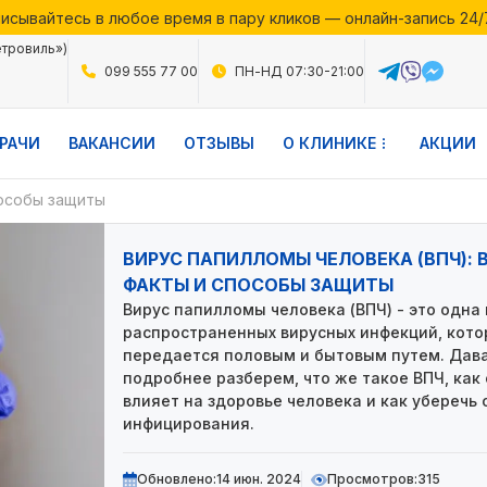
исывайтесь в любое время в пару кликов — онлайн-запись 24/
месяца в Файній Клініці — воспользуйтесь выгодными предло
етровиль»)
исывайтесь в любое время в пару кликов — онлайн-запись 24/
099 555 77 00
ПН-НД 07:30-21:00
РАЧИ
ВАКАНСИИ
ОТЗЫВЫ
О КЛИНИКЕ
АКЦИИ
пособы защиты
ВИРУС ПАПИЛЛОМЫ ЧЕЛОВЕКА (ВПЧ):
ФАКТЫ И СПОСОБЫ ЗАЩИТЫ
Вирус папилломы человека (ВПЧ) - это одна
распространенных вирусных инфекций, кото
передается половым и бытовым путем. Дав
подробнее разберем, что же такое ВПЧ, как
влияет на здоровье человека и как уберечь 
инфицирования.
Обновлено:
14 июн. 2024
Просмотров:
315