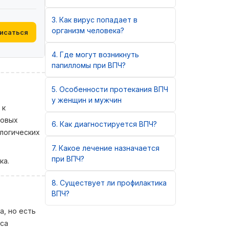
3
Как вирус попадает в
организм человека?
исаться
4
Где могут возникнуть
папилломы при ВПЧ?
5
Особенности протекания ВПЧ
у женщин и мужчин
 к
ловых
6
Как диагностируется ВПЧ?
ологических
7
Какое лечение назначается
при ВПЧ?
ка.
8
Существует ли профилактика
ВПЧ?
а, но есть
уса