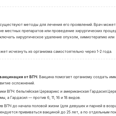
о существуют методы для лечения его проявлений. Врач может
е местных препаратов или проведение хирургических процед
включать хирургическое удаление опухоли, химиотерапию или
ет исчезнуть из организма самостоятельно через 1-2 года.
 вакцинация от ВПЧ
. Вакцина помогает организму создать им
звитие осложнений.
ики ВПЧ: бельгийская Церварикс и американская Гардасил.Цер
ы, а Гардасил — против 6, 11, 16 и 18 видов.
ив ВПЧ до начала половой жизни
(для девушек и парней в возр
мендуется прививаться вакциной до 25 лет, а по отдельным по