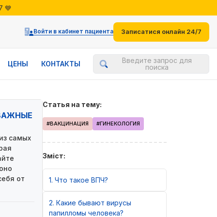
7 💙
жениями
7 💙
Войти в кабинет пациента
Записатися онлайн 24/7
Введите запрос для
ЦЕНЫ
КОНТАКТЫ
поиска
Статья на тему:
 ВАЖНЫЕ
#ВАКЦИНАЦИЯ
#ГИНЕКОЛОГИЯ
 из самых
рая
Зміст:
айте
 оно
себя от
1
Что такое ВПЧ?
2
Какие бывают вирусы
папилломы человека?