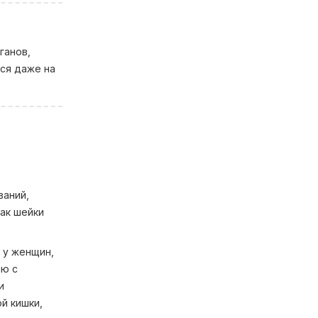
ганов,
ься даже на
ваний,
ак шейки
 у женщин,
ию с
и
й кишки,