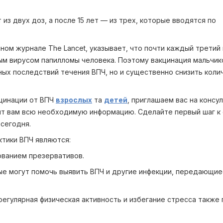
 из двух доз, а после 15 лет — из трех, которые вводятся по
ом журнале The Lancet, указывает, что почти каждый третий
ым вирусом папилломы человека. Поэтому вакцинация мальчик
ных последствий течения ВПЧ, но и существенно снизить коли
кцинации от ВПЧ
взрослых
та
детей
, приглашаем вас на консу
ят вам всю необходимую информацию. Сделайте первый шаг к
 сегодня.
тики ВПЧ являются:
ованием презервативов.
рые могут помочь выявить ВПЧ и другие инфекции, передающи
 регулярная физическая активность и избегание стресса также