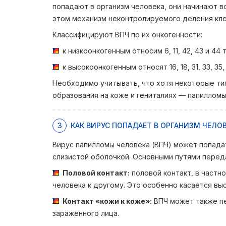
попадают в организм человека, они начинают в
этом механизм неконтролируемого деления клет
Классифицируют ВПЧ по их онкогенности:
к низкоонкогенным относим 6, 11, 42, 43 и 44 
к высокоонкогенным относят 16, 18, 31, 33, 35, 3
Необходимо учитывать, что хотя некоторые тип
образования на коже и гениталиях — папилломы
3
КАК ВИРУС ПОПАДАЕТ В ОРГАНИЗМ ЧЕЛО
Вирус папилломы человека (ВПЧ) может попадат
слизистой оболочкой. Основными путями перед
Половой контакт:
половой контакт, в частн
человека к другому. Это особенно касается вы
Контакт «кожи к коже»:
ВПЧ может также пе
зараженного лица.