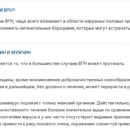
И ВПЧ?
е ВПЧ, чаще всего возникают в области наружных половых ор
 возникать негенитальные бородавки, которые могут встречат
ЩИН И МУЖЧИН
ется то, что в большинстве случаев ВПЧ может протекать
енщины, кроме возникновения доброкачественных новообразо
ая в дальнейшем, без должного лечения, может перерасти в р
омавирус поражает только женский организм. Действительно,
качественного течения болезни значительно выше по сравнен
осителями вируса и у них часто отсутствуют видимые признак
 привести к раку полового члена, поражению слизистой прямо