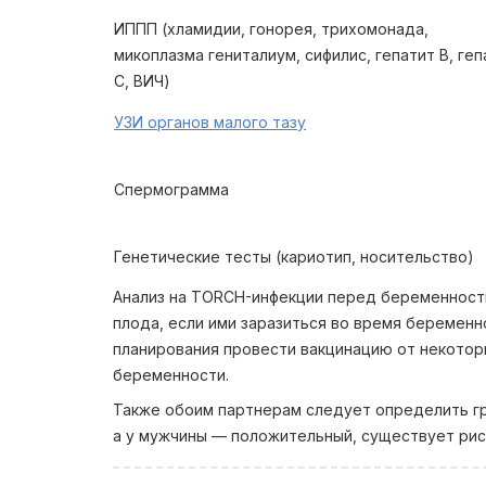
ИППП (хламидии, гонорея, трихомонада,
микоплазма гениталиум, сифилис, гепатит В, геп
С, ВИЧ)
УЗИ органов малого тазу
Спермограмма
Генетические тесты (кариотип, носительство)
Анализ на TORCH-инфекции перед беременность
плода, если ими заразиться во время беременн
планирования провести вакцинацию от некоторы
беременности.
Также обоим партнерам следует определить гр
а у мужчины — положительный, существует рис