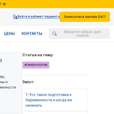
7 💙
жениями
7 💙
Войти в кабинет пациента
Записатися онлайн 24/7
Введите запрос для
ЦЕНЫ
КОНТАКТЫ
поиска
Статья на тему:
О
#ГИНЕКОЛОГИЯ
ер,
ны и
Зміст:
менности
1
Что такое подготовка к
беременности и когда ее
начинать