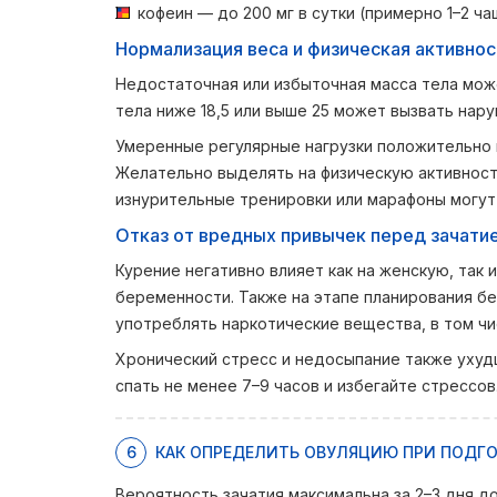
кофеин — до 200 мг в сутки (примерно 1–2 ча
Нормализация веса и физическая активнос
Недостаточная или избыточная масса тела мож
тела ниже 18,5 или выше 25 может вызвать нар
Умеренные регулярные нагрузки положительно 
Желательно выделять на физическую активност
изнурительные тренировки или марафоны могут
Отказ от вредных привычек перед зачати
Курение негативно влияет как на женскую, так
беременности. Также на этапе планирования бе
употреблять наркотические вещества, в том чи
Хронический стресс и недосыпание также уху
спать не менее 7–9 часов и избегайте стрессов
6
КАК ОПРЕДЕЛИТЬ ОВУЛЯЦИЮ ПРИ ПОДГО
Вероятность зачатия максимальна за 2–3 дня д