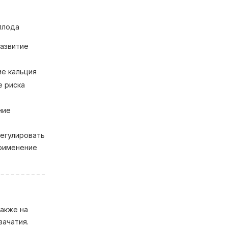
плода
азвитие
ие кальция
е риска
ние
регулировать
применение
также на
зачатия.