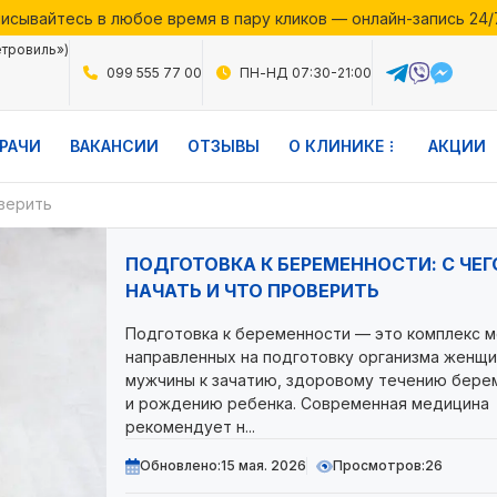
исывайтесь в любое время в пару кликов — онлайн-запись 24/
месяца в Файній Клініці — воспользуйтесь выгодными предло
етровиль»)
исывайтесь в любое время в пару кликов — онлайн-запись 24/
099 555 77 00
ПН-НД 07:30-21:00
РАЧИ
ВАКАНСИИ
ОТЗЫВЫ
О КЛИНИКЕ
АКЦИИ
оверить
ПОДГОТОВКА К БЕРЕМЕННОСТИ: С ЧЕГ
НАЧАТЬ И ЧТО ПРОВЕРИТЬ
Подготовка к беременности — это комплекс м
направленных на подготовку организма женщи
мужчины к зачатию, здоровому течению бере
и рождению ребенка. Современная медицина
рекомендует н...
Обновлено:
15 мая. 2026
Просмотров:
26