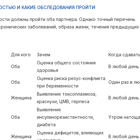
НОСТЬЮ И КАКИЕ ОБСЛЕДОВАНИЯ ПРОЙТИ
сти должны пройти оба партнера. Однако точный перечень
 хронических заболеваний, образа жизни, течения предыдущих
ю
Для кого
Зачем
Когда сдават
Оценка общего состояния
Оба
В любой день
здоровья
Оценка риска резус-конфликта
Оба
Один раз в л
при беременности
Выявление токсоплазмоза,
Женщина
В любой день
краснухи, ЦМВ, герпеса
Выявление
Оба
инсулинорезистентности,
Утром натоща
диабета
Оценка дефицитов, влияющих
Женщина
В любой день