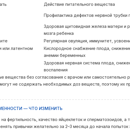
ать
Действие питательного вещества
Профилактика дефектов нервной трубки 
Здоровая щитовидная железа матери и р
мозга ребенка
ците
Регулярная овуляция, иммунитет, усвоен
и или латентном
Кислородное снабжение плода, снижени
анемии беременных
Здоровая нервная система плода, сниже
воспаления
ые вещества без согласования с врачом или самостоятельно 
 могут не содержать необходимых доз веществ, поэтому их 
ЕМЕННОСТИ — ЧТО ИЗМЕНИТЬ
на фертильность, качество яйцеклеток и сперматозоидов, а 
нять привычки желательно за 2–3 месяца до начала попыток 