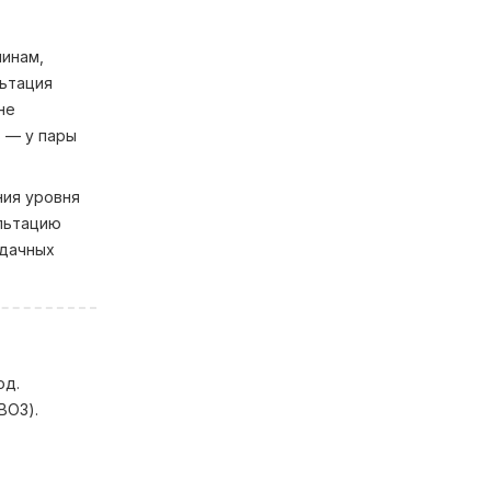
чинам,
ьтация
не
в — у пары
ния уровня
ультацию
удачных
од.
ВОЗ).