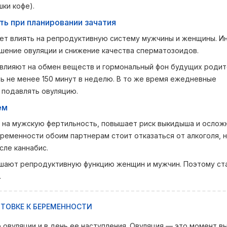
шки кофе).
ть при планировании зачатия
ет влиять на репродуктивную систему мужчины и женщины. И
ушение овуляции и снижение качества сперматозоидов.
влияют на обмен веществ и гормональный фон будущих родит
ь не менее 150 минут в неделю. В то же время ежедневные
 подавлять овуляцию.
ем
 и на мужскую фертильность, повышает риск выкидыша и ослож
ременности обоим партнерам стоит отказаться от алкоголя, 
сле каннабис.
дшают репродуктивную функцию женщин и мужчин. Поэтому ст
.
ТОВКЕ К БЕРЕМЕННОСТИ
о овуляции и в день ее наступления. Овуляция — это момент в