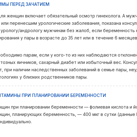
ИМЫ ПЕРЕД ЗАЧАТИЕМ
ля женщин включает обязательный осмотр гинеколога. А муж
ли перенесшим урологические заболевания, показана консул
к урологу/андрологу мужчинам без жалоб, если беременность 
ирования у пары в возрасте до 35 лет или в течение 6 месяце
обходимо парам, если у кого-то из них наблюдаются отклоне
тозных яичников, сахарный диабет или избыточный вес. Конс
, при наличии наследственных заболеваний в семье пары, не
ологиях у близких родственников пары.
ВИТАМИНЫ ПРИ ПЛАНИРОВАНИИ БЕРЕМЕННОСТИ
щин при планировании беременности — фолиевая кислота и й
щин, планирующих беременность, — 400 мкг в сутки (данные 
ндивидуально.