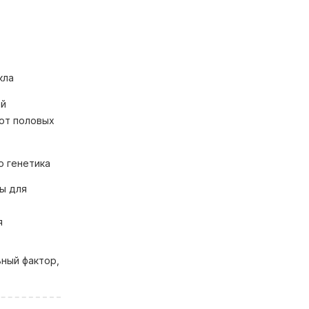
кла
ей
от половых
ю генетика
ы для
я
ный фактор,