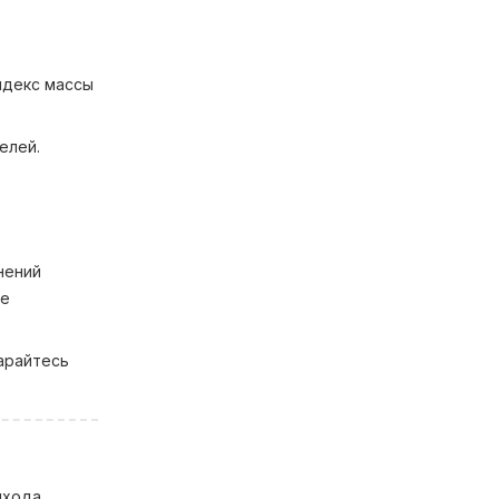
ндекс массы
елей.
нений
не
арайтесь
ыхода