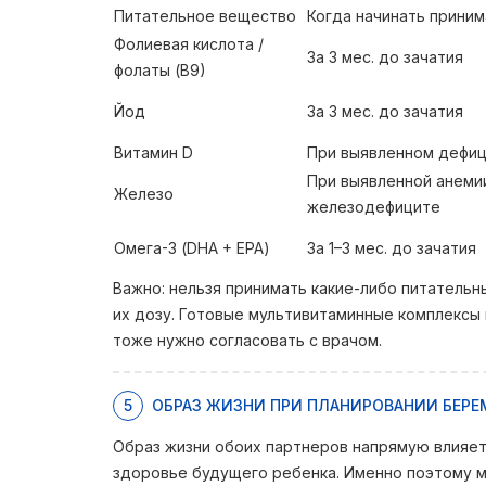
Питательное вещество
Когда начинать приним
Фолиевая кислота /
За 3 мес. до зачатия
фолаты (В9)
Йод
За 3 мес. до зачатия
Витамин D
При выявленном дефи
При выявленной анеми
Железо
железодефиците
Омега-3 (DHA + EPA)
За 1–3 мес. до зачатия
Важно: нельзя принимать какие-либо питательн
их дозу. Готовые мультивитаминные комплексы
тоже нужно согласовать с врачом.
5
ОБРАЗ ЖИЗНИ ПРИ ПЛАНИРОВАНИИ БЕР
Образ жизни обоих партнеров напрямую влияет 
здоровье будущего ребенка. Именно поэтому ме