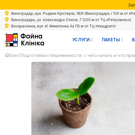
Зап
Акции 
Виноградар, вул. Родини Крістерів, 18/6 (Виноградарь / 100 м от «Р
Зап
Виноградарь, ул. Александра Олеся, 7 (200 м от ТЦ «Ретровиль»)
ВКА
Воскресенка, вул. И. Микитенка 4а (15 м от ТЦ «Квадрат»)
УСЛУГИ
ПАКЕТЫ
В
К
НОСТИ
Блог
Подготовка к беременности: с чего начать и что пр
|