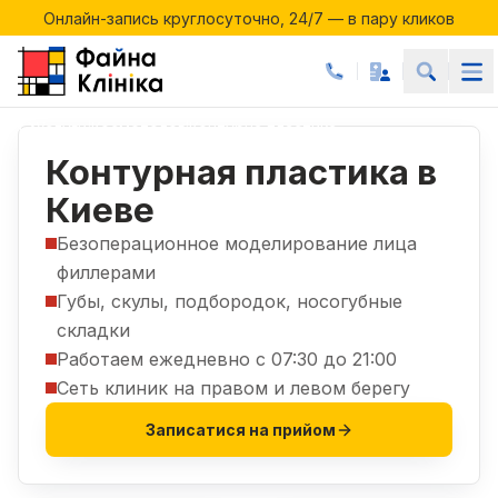
Онлайн-запись круглосуточно, 24/7 — в пару кликов
Акции месяца в Файній Клініці
Онлайн-запись круглосуточно, 24/7 — в пару кликов
Услуги
Косметолог
Контурна пластика
|
|
Контурная пластика в
Киеве
Безоперационное моделирование лица
филлерами
Губы, скулы, подбородок, носогубные
складки
Работаем ежедневно с 07:30 до 21:00
Сеть клиник на правом и левом берегу
Записатися на прийом