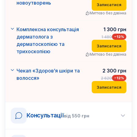
новоутворень
Записатися
Миттєво без дзвінка
Комплексна консультація
1 300
грн
дерматолога з
1 480
−
12
%
дерматоскопією та
Записатися
трихоскопією
Миттєво без дзвінка
Чекап «Здоров’я шкіри та
2 300
грн
волосся»
2 620
−
12
%
Записатися
Консультації
від
550
грн