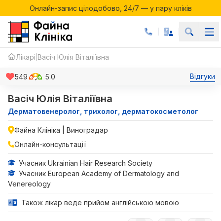
Онлайн-запис цілодобово, 24/7 — у пару кліків
Акції місяця у Файній Клініці
Онлайн-запис цілодобово, 24/7 — у пару кліків
Лікарі
Васіч Юлія Віталіївна
|
Відгуки
549
5.0
Васіч Юлія Віталіївна
Дерматовенеролог, трихолог, дерматокосметолог
Файна Клініка | Виноградар
Онлайн-консультації
Учасник Ukrainian Hair Research Society
Учасник European Academy of Dermatology and
Venereology
Також лікар веде прийом англійською мовою