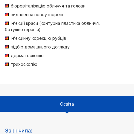
біоревіталізацію обличчя та голови
видалення новоутворень
інʼєкції краси (контурна пластика обличчя,
ботулінотерапія)
інʼєкційну корекцію рубців
підбір домашнього догляду
дерматоскопію
трихоскопію
Освіта
Закінчила: