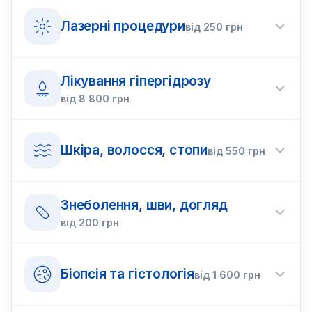
Лазерні процедури
від
250
грн
Лікування гіпергідрозу
від
8 800
грн
Шкіра, волосся, стопи
від
550
грн
Знеболення, шви, догляд
від
200
грн
Біопсія та гістологія
від
1 600
грн