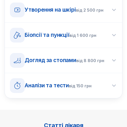
Утворення на шкірі
від
2 500
грн
Біопсії та пункції
від
1 600
грн
Догляд за стопами
від
8 800
грн
Аналізи та тести
від
150
грн
Статті лікаря