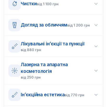
Чистки
від
1 100
грн
Догляд за обличчям
від
1 200
грн
Лікувальні ін’єкції та пункції
від
880
грн
Лазерна та апаратна
косметологія
від
250
грн
Ін’єкційна естетика
від
770
грн