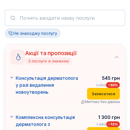
Не знаходжу послугу
Акції та пропозиції
3
послуги
зі знижкою
Консультація дерматолога
545
грн
у разі видалення
1 090
−
50
%
новоутворень
Записатися
Миттєво без дзвінка
Комплексна консультація
1 300
грн
дерматолога з
1 480
−
12
%