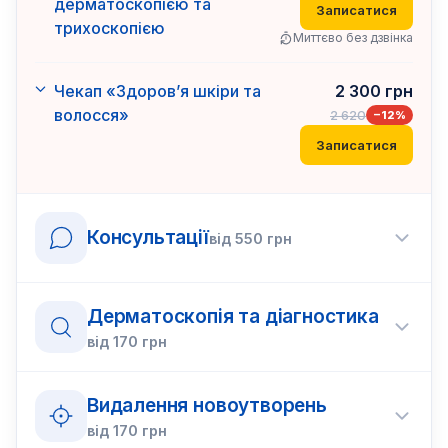
дерматоскопією та
Записатися
трихоскопією
Миттєво без дзвінка
Чекап «Здоров’я шкіри та
2 300
грн
волосся»
2 620
−
12
%
Записатися
Консультації
від
550
грн
Дерматоскопія та діагностика
від
170
грн
Видалення новоутворень
від
170
грн