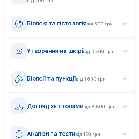
від
200
грн
Біопсія та гістологія
від
500
грн
Утворення на шкірі
від
2 500
грн
Біопсії та пункції
від
1 600
грн
Догляд за стопами
від
8 800
грн
Аналізи та тести
від
150
грн