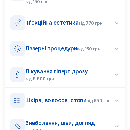
від
150
грн
Ін’єкційна естетика
від
770
грн
Лазерні процедури
від
150
грн
Лікування гіпергідрозу
від
8 800
грн
Шкіра, волосся, стопи
від
550
грн
Знеболення, шви, догляд