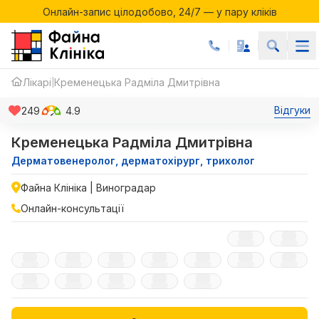
Онлайн-запис цілодобово, 24/7 — у пару кліків
Акції місяця у Файній Клініці
Онлайн-запис цілодобово, 24/7 — у пару кліків
Лікарі
Кременецька Радміла Дмитрівна
|
Відгуки
249
4.9
Кременецька Радміла Дмитрівна
Дерматовенеролог, дерматохірург, трихолог
Файна Клініка | Виноградар
Онлайн-консультації