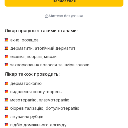
Записатися
Миттєво без дзвінка
Лікар працює з такими станами:
акне, розацеа
дерматити, атопічний дерматит
екзема, псоріаз, мікози
захворювання волосся та шкіри голови
Лікар також проводить:
дерматоскопію
видалення новоутворень
мезотерапію, плазмотерапію
біоревіталізацію, ботулінотерапію
лікування рубців
підбір домашнього догляду