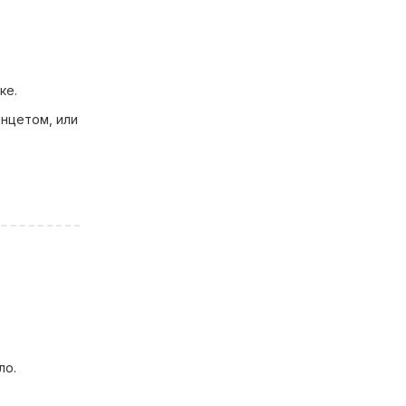
ке.
инцетом, или
ло.