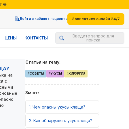
7 💙
жениями
7 💙
Войти в кабинет пациента
Записатися онлайн 24/7
Введите запрос для
ЦЕНЫ
КОНТАКТЫ
поиска
Статья на тему:
ЩА?
#СОВЕТЫ
#УКУСЫ
#ХИРУРГИЯ
ыха на
ся с
асными
Зміст:
основные
опасно
но
1
Чем опасны укусы клеща?
2
Как обнаружить укус клеща?