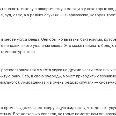
ут вызвать тяжелую аллергическую реакцию у некоторых люд
, зуд, отек, а в редких случаях — анафилаксию, которая тре
в месте укуса клеща. Они обычно вызваны бактериями, котор
те неправильного удаления клеща. Это может вызвать боль, от
 температуры тела.
распространяется с места укуса на другие части тела или ко
рытую рану. Это, в свою очередь, может приводить к возникн
иального), лимфаденита и в очень редких случаях — системно
это время выделяя анестезирующую жидкость, что делает уку
етным. Вот несколько советов, которые помогут вам обнаруж