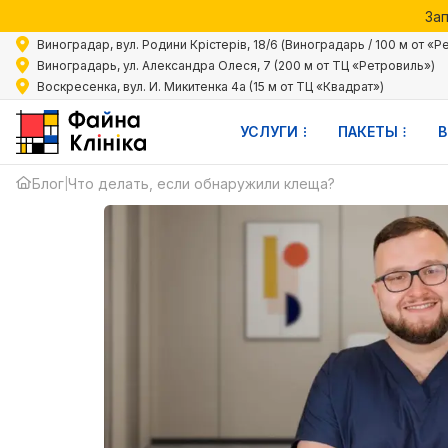
Зап
ЧТО ДЕЛАТЬ
Акции 
Виноградар, вул. Родини Крістерів, 18/6 (Виноградарь / 100 м от «Р
Зап
Виноградарь, ул. Александра Олеся, 7 (200 м от ТЦ «Ретровиль»)
ЕСЛИ
Воскресенка, вул. И. Микитенка 4а (15 м от ТЦ «Квадрат»)
ОБНАРУЖИЛИ
УСЛУГИ
ПАКЕТЫ
В
КЛЕЩА?
Блог
Что делать, если обнаружили клеща?
|