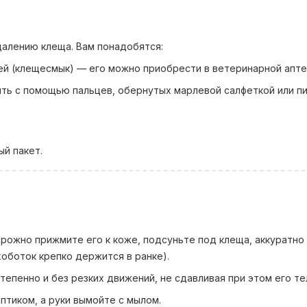
далению клеща. Вам понадобятся:
ей (клещесмык) — его можно приобрести в ветеринарной апте
ить с помощью пальцев, обернутых марлевой салфеткой или п
ый пакет.
рожно прижмите его к коже, подсуньте под клеща, аккуратно
хоботок крепко держится в ранке).
епенно и без резких движений, не сдавливая при этом его те
птиком, а руки вымойте с мылом.