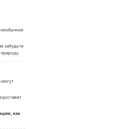
и необычное
не забудьте
 природу.
я могут
редоставят
ацию, как