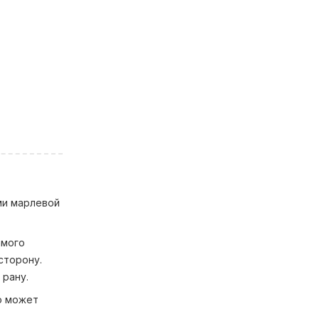
ми марлевой
амого
сторону.
 рану.
то может