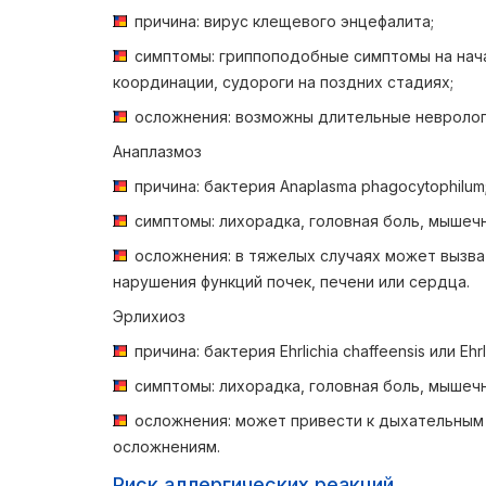
причина: вирус клещевого энцефалита;
симптомы: гриппоподобные симптомы на нача
координации, судороги на поздних стадиях;
осложнения: возможны длительные неврологи
Анаплазмоз
причина: бактерия Anaplasma phagocytophilum
симптомы: лихорадка, головная боль, мышечн
осложнения: в тяжелых случаях может вызва
нарушения функций почек, печени или сердца.
Эрлихиоз
причина: бактерия Ehrlichia chaffeensis или Ehrli
симптомы: лихорадка, головная боль, мышечн
осложнения: может привести к дыхательным
осложнениям.
Риск аллергических реакций