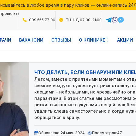
исывайтесь в любое время в пару кликов — онлайн-запись 24/
месяца в Файній Клініці — воспользуйтесь выгодными предло
етровиль»)
исывайтесь в любое время в пару кликов — онлайн-запись 24/
099 555 77 00
ПН-НД 07:30-21:00
РАЧИ
ВАКАНСИИ
ОТЗЫВЫ
О КЛИНИКЕ
АКЦИИ
ЧТО ДЕЛАТЬ, ЕСЛИ ОБНАРУЖИЛИ КЛЕ
Летом, вместе с приятными моментами отд
свежем воздухе, существует риск столкнуть
клещами - небольшими, но чрезвычайно оп
паразитами. В этой статье мы рассмотрим 
риски, связанные с укусами клещей, как без
удалить клеща самостоятельно и когда нуж
обращаться к врачу.
Обновлено:
24 мая. 2024
Просмотров:
471