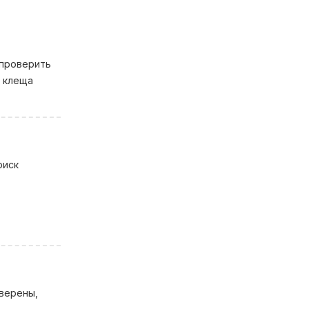
 проверить
ь клеща
риск
уверены,