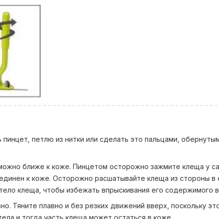
ь пинцет, петлю из нитки или сделать это пальцами, обернуты
 можно ближе к коже. Пинцетом осторожно зажмите клеща у с
оединен к коже. Осторожно расшатывайте клеща из стороны в 
тело клеща, чтобы избежать впрыскивания его содержимого в
но. Тяните плавно и без резких движений вверх, поскольку э
тела и тогда часть клеща может остаться в коже.