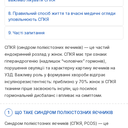
8
Правильний спосіб життя та вчасні медичні огляди
уповільнюють СПКЯ
9
Часті запитання
СПКЯ (синдром полікістозних яєчників) — це частий
ендокринний розлад у жінок. СПКЯ має три ознаки:
гіперандрогенію (надлишок “чоловічих” гормонів),
порушення овуляції та характерну картину яєчників на
УЗД. Важливу роль у формуванні хвороби відіграє
інсулінорезистентність: приблизно у 70% жінок зі СПКЯ
тканини гірше засвоюють інсулін, що посилює
гормональний дисбаланс і впливає на симптоми.
1
ЩО ТАКЕ СИНДРОМ ПОЛІКІСТОЗНИХ ЯЄЧНИКІВ
Синдром полікістозних яєчників (СПКЯ, PCOS) — це