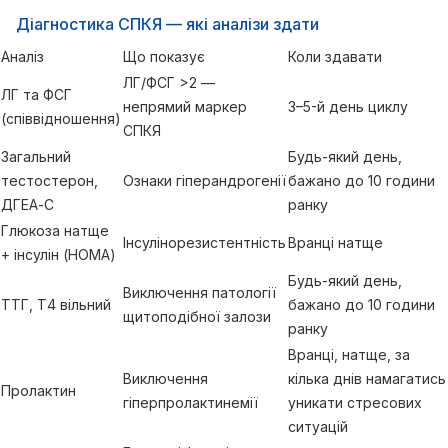
Діагностика СПКЯ — які аналізи здати
Аналіз
Що показує
Коли здавати
ЛГ/ФСГ >2 —
ЛГ та ФСГ
непрямий маркер
3–5-й день циклу
(співвідношення)
СПКЯ
Загальний
Будь-який день,
тестостерон,
Ознаки гіперандрогенії
бажано до 10 години
ДГЕА-С
ранку
Глюкоза натще
Інсулінорезистентність
Вранці натще
+ інсулін (HOMA)
Будь-який день,
Виключення патології
ТТГ, Т4 вільний
бажано до 10 години
щитоподібної залози
ранку
Вранці, натще, за
Виключення
кілька днів намагатись
Пролактин
гіперпролактинемії
уникати стресових
ситуацій