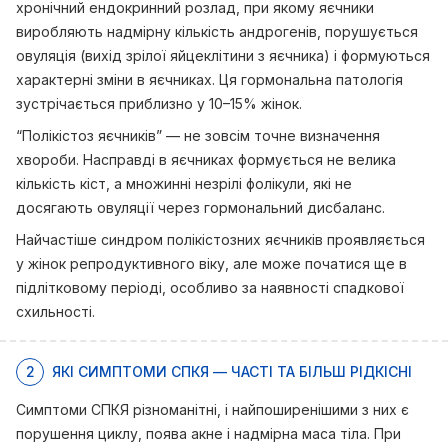
хронічний ендокринний розлад, при якому яєчники
виробляють надмірну кількість андрогенів, порушується
овуляція (вихід зрілої яйцеклітини з яєчника) і формуються
характерні зміни в яєчниках. Ця гормональна патологія
зустрічається приблизно у 10–15% жінок.
“Полікістоз яєчників” — не зовсім точне визначення
хвороби. Насправді в яєчниках формується не велика
кількість кіст, а множинні незрілі фолікули, які не
досягають овуляції через гормональний дисбаланс.
Найчастіше синдром полікістозних яєчників проявляється
у жінок репродуктивного віку, але може початися ще в
підлітковому періоді, особливо за наявності спадкової
схильності.
2
ЯКІ СИМПТОМИ СПКЯ — ЧАСТІ ТА БІЛЬШ РІДКІСНІ
Симптоми СПКЯ різноманітні, і найпоширенішими з них є
порушення циклу, поява акне і надмірна маса тіла. При