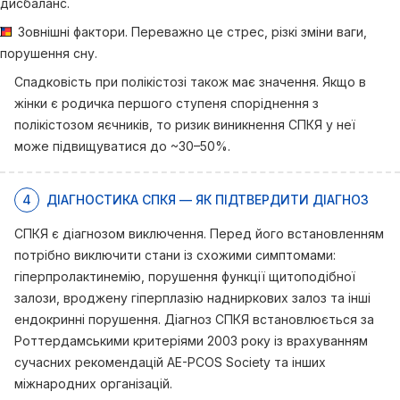
дисбаланс.
Зовнішні фактори. Переважно це стрес, різкі зміни ваги,
порушення сну.
Спадковість при полікістозі також має значення. Якщо в
жінки є родичка першого ступеня споріднення з
полікістозом яєчників, то ризик виникнення СПКЯ у неї
може підвищуватися до ~30–50%.
4
ДІАГНОСТИКА СПКЯ — ЯК ПІДТВЕРДИТИ ДІАГНОЗ
СПКЯ є діагнозом виключення. Перед його встановленням
потрібно виключити стани із схожими симптомами:
гіперпролактинемію, порушення функції щитоподібної
залози, вроджену гіперплазію надниркових залоз та інші
ендокринні порушення. Діагноз СПКЯ встановлюється за
Роттердамськими критеріями 2003 року із врахуванням
сучасних рекомендацій AE-PCOS Society та інших
міжнародних організацій.