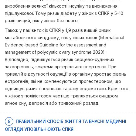
вироблення великої кількості інсуліну та виснаження
підшлункової. Тому ризик діабету у жінок з СПКЯ у 5–10
разів вищий, ніж у жінок без нього.
Також у пацієнток із СПКЯ у 1,9 разів вищий ризик
метаболічного синдрому, ніж у інших жінок (International
Evidence-based Guideline for the assessment and
management of polycystic ovary syndrome 2023).
Відповідно, підвищується ризик серцево-судинних
захворювань, зокрема артеріальної гіпертензії. При
тривалій відсутності овуляції в організму зростає рівень
естрогенів, які не компенсуються прогестероном, що
підвищує ризик гіперплазії та раку ендометрію. Крім того,
у жінок з полікістозом частіше трапляється синдром
апное сну, депресія або тривожний розлад.
8
ПРАВИЛЬНИЙ СПОСІБ ЖИТТЯ ТА ВЧАСНІ МЕДИЧНІ
ОГЛЯДИ УПОВІЛЬНЮЮТЬ СПКЯ