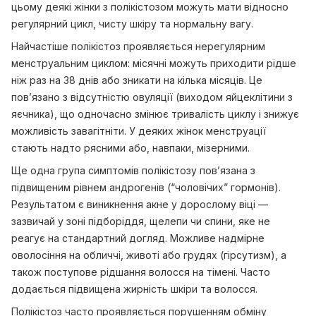
цьому деякі жінки з полікістозом можуть мати відносно
регулярний цикл, чисту шкіру та нормальну вагу.
Найчастіше полікістоз проявляється нерегулярним
менструальним циклом: місячні можуть приходити рідше
ніж раз на 38 днів або зникати на кілька місяців. Це
пов’язано з відсутністю овуляції (виходом яйцеклітини з
яєчника), що одночасно змінює тривалість циклу і знижує
можливість завагітніти. У деяких жінок менструації
стають надто рясними або, навпаки, мізерними.
Ще одна група симптомів полікістозу пов’язана з
підвищеним рівнем андрогенів (“чоловічих” гормонів).
Результатом є виникнення акне у дорослому віці —
зазвичай у зоні підборіддя, щелепи чи спини, яке не
реагує на стандартний догляд. Можливе надмірне
оволосіння на обличчі, животі або грудях (гірсутизм), а
також поступове рідшання волосся на тімені. Часто
додається підвищена жирність шкіри та волосся.
Полікістоз часто проявляється порушенням обміну