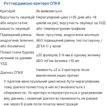
Роттердамські критерії СПКЯ
Критерій
Як виявляється
Відсутність овуляцій
Нерегулярний цикл (>35 днів або <8
або недостатня
циклів на рік), відсутність овуляції за УЗД
кількість овуляцій
або температурним графіком
Підвищений рівень
Акне, гірсутизм, андрогенна алопеція
андрогенів (клінічно
АБО підвищений рівень тестостерону /
або біохімічно)
ДГЕА-С у крові
Полікістозна будова
≥20 фолікулів 2–9 мм в одному яєчнику
яєчників за даними
АБО об’єм яєчника >10 мл
УЗД
Наявність ≥2 із 3 критеріїв після
Діагноз СПКЯ
виключення інших причин
У підлітків менструальний цикл може бути нерегулярним,
тому діагноз полікістозу в них встановлюється з
обережністю. Усі критерії інтерпретуються з урахуванням
віку дівчини, і зазвичай діагноз встановлюють не раніше
ніж через 8 років після початку менструацій.