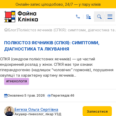
Онлайн-запис цілодобово, 24/7 — у пару кліків
СПКЯ
Акції місяця у Файній Клініці
Онлайн-запис цілодобово, 24/7 — у пару кліків
ПОЛІКІСТОЗ
ЯЄЧНИКІВ
Блог
Полікістоз яєчників (СПКЯ): симптоми, діагностика та 
|
ПОЛІКІСТОЗ ЯЄЧНИКІВ (СПКЯ): СИМПТОМИ,
ДІАГНОСТИКА ТА ЛІКУВАННЯ
СПКЯ (синдром полікістозних яєчників) — це частий
ендокринний розлад у жінок. СПКЯ має три ознаки:
гіперандрогенію (надлишок “чоловічих” гормонів), порушення
овуляції та характерну картину яєчників...
#ГІНЕКОЛОГІЯ
Оновлено:
5 трав. 2026
Переглядів:
46
Бегеза Ольга Сергіївна
Записатися
Акушер-гінеколог, лікар УЗД