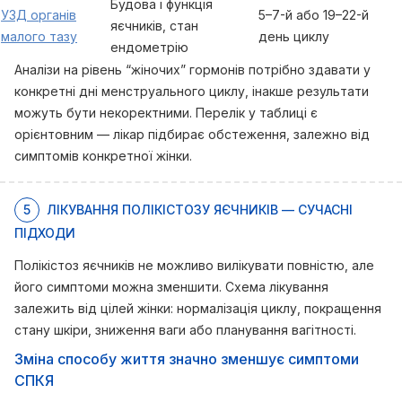
Будова і функція
УЗД органів
5–7-й або 19–22-й
яєчників, стан
малого тазу
день циклу
ендометрію
Аналізи на рівень “жіночих” гормонів потрібно здавати у
конкретні дні менструального циклу, інакше результати
можуть бути некоректними. Перелік у таблиці є
орієнтовним — лікар підбирає обстеження, залежно від
симптомів конкретної жінки.
5
ЛІКУВАННЯ ПОЛІКІСТОЗУ ЯЄЧНИКІВ — СУЧАСНІ
ПІДХОДИ
Полікістоз яєчників не можливо вилікувати повністю, але
його симптоми можна зменшити. Схема лікування
залежить від цілей жінки: нормалізація циклу, покращення
стану шкіри, зниження ваги або планування вагітності.
Зміна способу життя значно зменшує симптоми
СПКЯ