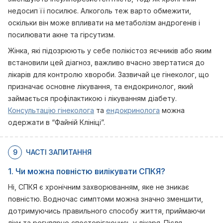
недосип її посилює. Алкоголь теж варто обмежити,
оскільки він може впливати на метаболізм андрогенів і
посилювати акне та гірсутизм.
Жінка, які підозрюють у себе полікістоз яєчників або яким
встановили цей діагноз, важливо вчасно звертатися до
лікарів для контролю хвороби. Зазвичай це гінеколог, що
призначає основне лікування, та ендокринолог, який
займається профілактикою і лікуванням діабету.
Консультацію гінеколога
та
ендокринолога
можна
одержати в “Файній Клініці”.
9
ЧАСТІ ЗАПИТАННЯ
1. Чи можна повністю вилікувати СПКЯ?
Ні, СПКЯ є хронічним захворюванням, яке не зникає
повністю. Водночас симптоми можна значно зменшити,
дотримуючись правильного способу життя, приймаючи
ліки та регулярно спостерігаючись у лікаря. Після