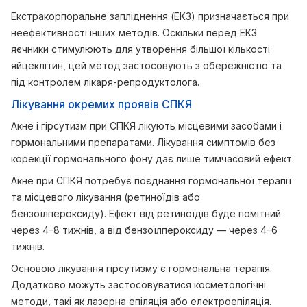
Екстракорпоральне запліднення (ЕКЗ) призначається при
неефективності інших методів. Оскільки перед ЕКЗ
яєчники стимулюють для утворення більшої кількості
яйцеклітин, цей метод застосовують з обережністю та
під контролем лікаря-репродуктолога.
Лікування окремих проявів СПКЯ
Акне і гірсутизм при СПКЯ лікують місцевими засобами і
гормональними препаратами. Лікування симптомів без
корекції гормонального фону дає лише тимчасовий ефект.
Акне при СПКЯ потребує поєднання гормональної терапії
та місцевого лікування (ретиноїдів або
бензоїлпероксиду). Ефект від ретиноїдів буде помітний
через 4–8 тижнів, а від бензоїлпероксиду — через 4–6
тижнів.
Основою лікування гірсутизму є гормональна терапія.
Додатково можуть застосовуватися косметологічні
методи, такі як лазерна епіляція або електроепіляція.