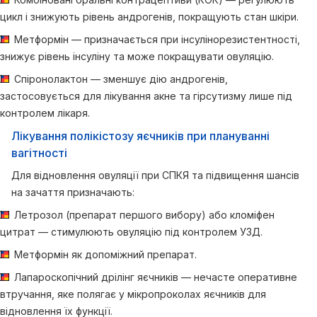
цикл і знижують рівень андрогенів, покращують стан шкіри.
Метформін — призначається при інсулінорезистентності,
знижує рівень інсуліну та може покращувати овуляцію.
Спіронолактон — зменшує дію андрогенів,
застосовується для лікування акне та гірсутизму лише під
контролем лікаря.
Лікування полікістозу яєчників при плануванні
вагітності
Для відновлення овуляції при СПКЯ та підвищення шансів
на зачаття призначають:
Летрозол (препарат першого вибору) або кломіфен
цитрат — стимулюють овуляцію під контролем УЗД.
Метформін як допоміжний препарат.
Лапароскопічний дрілінг яєчників — нечасте оперативне
втручання, яке полягає у мікропроколах яєчників для
відновлення їх функції.