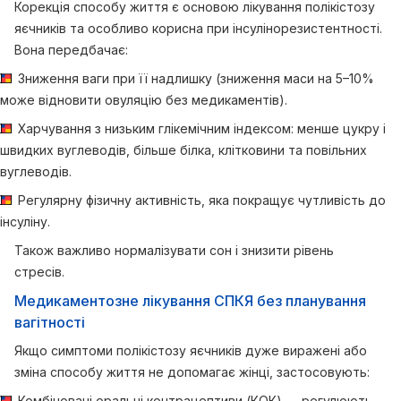
Корекція способу життя є основою лікування полікістозу
яєчників та особливо корисна при інсулінорезистентності.
Вона передбачає:
Зниження ваги при її надлишку (зниження маси на 5–10%
може відновити овуляцію без медикаментів).
Харчування з низьким глікемічним індексом: менше цукру і
швидких вуглеводів, більше білка, клітковини та повільних
вуглеводів.
Регулярну фізичну активність, яка покращує чутливість до
інсуліну.
Також важливо нормалізувати сон і знизити рівень
стресів.
Медикаментозне лікування СПКЯ без планування
вагітності
Якщо симптоми полікістозу яєчників дуже виражені або
зміна способу життя не допомагає жінці, застосовують:
Комбіновані оральні контрацептиви (КОК) — регулюють