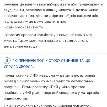
речовин. Це виявляється набором ваги або труднощами зі
схудненням, особливо в ділянці живота. У деяких жінок
з’являються темні ділянки шкіри на шиї, під пахвами або
під грудьми — це може свідчити про
інсулінорезистентність.
Нечастим проявом полікістозу є помірний біль внизу
живота. Також можливі підвищена втомлюваність і
депресивні епізоди.
3
ЯКІ ПРИЧИНИ ПОЛІКІСТОЗУ ЯЄЧНИКІВ ТА ЩО
СПРИЯЄ ХВОРОБІ
Точна причина СПКЯ невідома — це мультифакторний
розлад з симптомами гормональних та метаболічних
порушень. Ризик розвитку СПКЯ у жінки зростає
приблизно у 6–8 разів, якщо цей синдром є у матері або
рідної сестри.
Один із ключових механізмів виникнення полікістозу