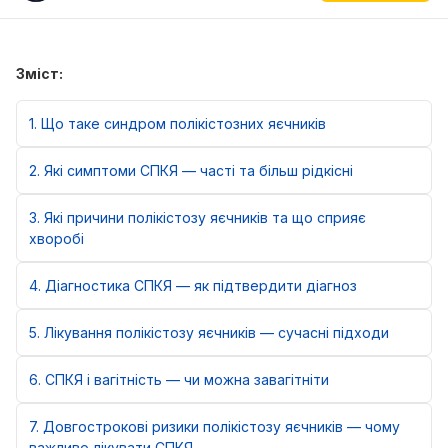
Зміст:
1
Що таке синдром полікістозних яєчників
2
Які симптоми СПКЯ — часті та більш рідкісні
3
Які причини полікістозу яєчників та що сприяє
хворобі
4
Діагностика СПКЯ — як підтвердити діагноз
5
Лікування полікістозу яєчників — сучасні підходи
6
СПКЯ і вагітність — чи можна завагітніти
7
Довгострокові ризики полікістозу яєчників — чому
важливо лікувати СПКЯ