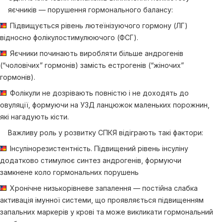
яєчників — порушення гормонального балансу:
Підвищується рівень лютеїнізуючого гормону (ЛГ)
відносно фолікулостимулюючого (ФСГ).
Яєчники починають виробляти більше андрогенів
(“чоловічих” гормонів) замість естрогенів (“жіночих”
гормонів).
Фолікули не дозрівають повністю і не доходять до
овуляції, формуючи на УЗД ланцюжок маленьких порожнин,
які нагадують кісти.
Важливу роль у розвитку СПКЯ відіграють такі фактори:
Інсулінорезистентність. Підвищений рівень інсуліну
додатково стимулює синтез андрогенів, формуючи
замкнене коло гормональних порушень
Хронічне низькорівневе запалення — постійна слабка
активація імунної системи, що проявляється підвищенням
запальних маркерів у крові та може викликати гормональний