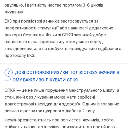
овуляцію, і вагітність настає протягом 3–6 циклів
лікування.
ЕКЗ при полікістозі яєчників застосовується за
неефективності стимуляції або наявності додаткових
факторів безпліддя. Жінки зі СПКЯ зазвичай добре
відповідають на гормональну стимуляцію перед
заплідненням, але потребують індивідуально підібраного
протоколу ЕКЗ.
7
ДОВГОСТРОКОВІ РИЗИКИ ПОЛІКІСТОЗУ ЯЄЧНИКІВ
— ЧОМУ ВАЖЛИВО ЛІКУВАТИ СПКЯ
СПКЯ — це не лише порушення менструального циклу, а
стан, який без лікування може мати серйозні
довгострокові наслідки для здоров’я. Одним із головних
ризиків є розвиток цукрового діабету 2 типу.
Інсулінорезистентність при полікістозі яєчників, тобто
стійкість тканин до інсуліну, призводить до постійного