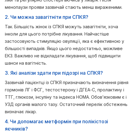
менопаузи прояви зазвичай стають менш вираженими.
2. Чи можна завагітніти при СПКЯ?
Так. Більшість жінок із СПКЯ можуть завагітніти, хоча
інколи для цього потрібне лікування. Найчастіше
застосовують стимуляцію овуляції, яка є ефективною у
більшості випадків. Якщо цього недостатньо, можливе
ЕКЗ. Важливо не відкладати лікування, щоб підвищити
шанси на вагітність.
3. Які аналізи здати при підозрі на СПКЯ?
Зазвичай пацієнтці із СПКЯ призначають визначення рівня
гормонів ЛГ і ФСГ, тестостерону і ДГЕА-С, пролактину і
ТТГ, глюкози, інсуліну та індекса HOMA. Обов’язковим є і
УЗД органів малого тазу. Остаточний перелік обстежень
визначає лікар.
4. Чи допомагає метформін при полікістозі
яєчників?