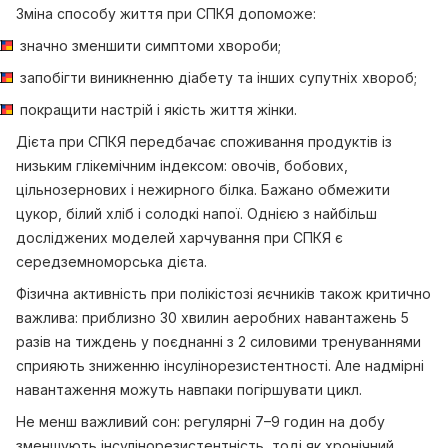
Зміна способу життя при СПКЯ допоможе:
значно зменшити симптоми хвороби;
запобігти виникненню діабету та інших супутніх хвороб;
покращити настрій і якість життя жінки.
Дієта при СПКЯ передбачає споживання продуктів із
низьким глікемічним індексом: овочів, бобових,
цільнозернових і нежирного білка. Бажано обмежити
цукор, білий хліб і солодкі напої. Однією з найбільш
досліджених моделей харчування при СПКЯ є
середземноморська дієта.
Фізична активність при полікістозі яєчників також критично
важлива: приблизно 30 хвилин аеробних навантажень 5
разів на тиждень у поєднанні з 2 силовими тренуваннями
сприяють зниженню інсулінорезистентності. Але надмірні
навантаження можуть навпаки погіршувати цикл.
Не менш важливий сон: регулярні 7–9 годин на добу
зменшують інсулінорезистентність, тоді як хронічний