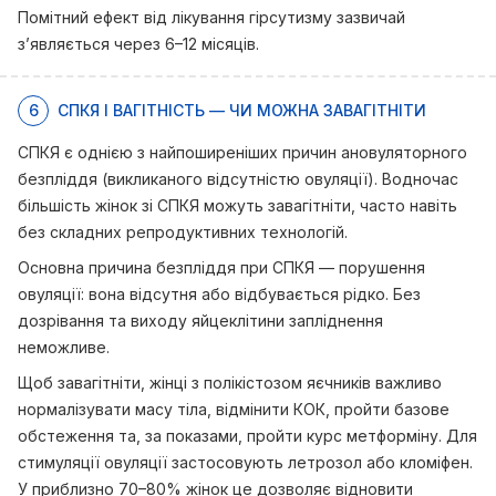
Помітний ефект від лікування гірсутизму зазвичай
з’являється через 6–12 місяців.
6
СПКЯ І ВАГІТНІСТЬ — ЧИ МОЖНА ЗАВАГІТНІТИ
СПКЯ є однією з найпоширеніших причин ановуляторного
безпліддя (викликаного відсутністю овуляції). Водночас
більшість жінок зі СПКЯ можуть завагітніти, часто навіть
без складних репродуктивних технологій.
Основна причина безпліддя при СПКЯ — порушення
овуляції: вона відсутня або відбувається рідко. Без
дозрівання та виходу яйцеклітини запліднення
неможливе.
Щоб завагітніти, жінці з полікістозом яєчників важливо
нормалізувати масу тіла, відмінити КОК, пройти базове
обстеження та, за показами, пройти курс метформіну. Для
стимуляції овуляції застосовують летрозол або кломіфен.
У приблизно 70–80% жінок це дозволяє відновити