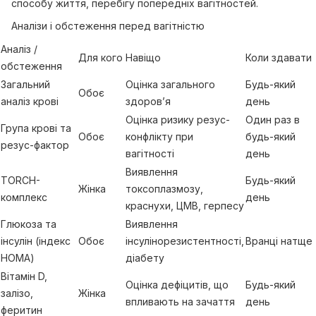
способу життя, перебігу попередніх вагітностей.
Аналізи і обстеження перед вагітністю
Аналіз /
Для кого
Навіщо
Коли здавати
обстеження
Загальний
Оцінка загального
Будь-який
Обоє
аналіз крові
здоров’я
день
Оцінка ризику резус-
Один раз в
Група крові та
Обоє
конфлікту при
будь-який
резус-фактор
вагітності
день
Виявлення
TORCH-
Будь-який
Жінка
токсоплазмозу,
комплекс
день
краснухи, ЦМВ, герпесу
Глюкоза та
Виявлення
інсулін (індекс
Обоє
інсулінорезистентності,
Вранці натще
НОМА)
діабету
Вітамін D,
Оцінка дефіцитів, що
Будь-який
залізо,
Жінка
впливають на зачаття
день
феритин