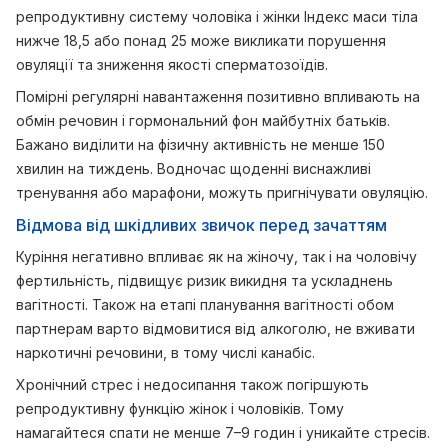
репродуктивну систему чоловіка і жінки Індекс маси тіла
нижче 18,5 або понад 25 може викликати порушення
овуляції та зниження якості сперматозоїдів.
Помірні регулярні навантаження позитивно впливають на
обмін речовин і гормональний фон майбутніх батьків.
Бажано виділити на фізичну активність не менше 150
хвилин на тиждень. Водночас щоденні виснажливі
тренування або марафони, можуть пригнічувати овуляцію.
Відмова від шкідливих звичок перед зачаттям
Куріння негативно впливає як на жіночу, так і на чоловічу
фертильність, підвищує ризик викидня та ускладнень
вагітності. Також на етапі планування вагітності обом
партнерам варто відмовитися від алкоголю, не вживати
наркотичні речовини, в тому числі канабіс.
Хронічний стрес і недосипання також погіршують
репродуктивну функцію жінок і чоловіків. Тому
намагайтеся спати не менше 7–9 годин і уникайте стресів.