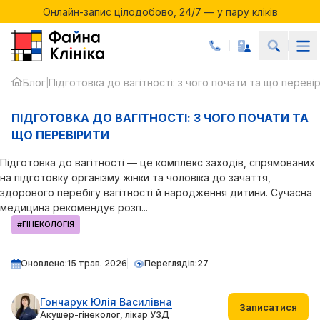
Онлайн-запис цілодобово, 24/7 — у пару кліків
Акції місяця у Файній Клініці
Онлайн-запис цілодобово, 24/7 — у пару кліків
Блог
Підготовка до вагітності: з чого почати та що переві
|
ПІДГОТОВКА ДО ВАГІТНОСТІ: З ЧОГО ПОЧАТИ ТА
ЩО ПЕРЕВІРИТИ
Підготовка до вагітності — це комплекс заходів, спрямованих
на підготовку організму жінки та чоловіка до зачаття,
здорового перебігу вагітності й народження дитини. Сучасна
медицина рекомендує розп...
#ГІНЕКОЛОГІЯ
Оновлено:
15 трав. 2026
Переглядів:
27
Гончарук Юлія Василівна
Записатися
Акушер-гінеколог, лікар УЗД