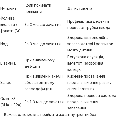
Коли починати
Нутрієнт
Дія нутрієнта
приймати
Фолієва
Профілактика дефектів
кислота /
За 3 міс. до зачаття
нервової трубки плода
фолати (В9)
Здорова щитоподібна
Йод
За 3 міс. до зачаття
залоза матері і розвиток
мозку дитини
Регулярна овуляція,
При виявленому
Вітамін D
імунітет, засвоєння
дефіциті
кальцію
При виявленій анемії
Кисневе постачання
Залізо
або латентному
плода, зниження ризику
залізодефициті
анемії вагітних
Здорова нервова система
Омега-3
За 1–3 міс. до зачаття
плода, зниження
(DHA + EPA)
запалення
Важливо: не можна приймати жодні нутрієнти без