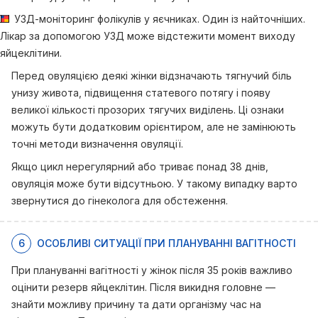
УЗД-моніторинг фолікулів у яєчниках. Один із найточніших.
Лікар за допомогою УЗД може відстежити момент виходу
яйцеклітини.
Перед овуляцією деякі жінки відзначають тягнучий біль
унизу живота, підвищення статевого потягу і появу
великої кількості прозорих тягучих виділень. Ці ознаки
можуть бути додатковим орієнтиром, але не замінюють
точні методи визначення овуляції.
Якщо цикл нерегулярний або триває понад 38 днів,
овуляція може бути відсутньою. У такому випадку варто
звернутися до гінеколога для обстеження.
6
ОСОБЛИВІ СИТУАЦІЇ ПРИ ПЛАНУВАННІ ВАГІТНОСТІ
При плануванні вагітності у жінок після 35 років важливо
оцінити резерв яйцеклітин. Після викидня головне —
знайти можливу причину та дати організму час на