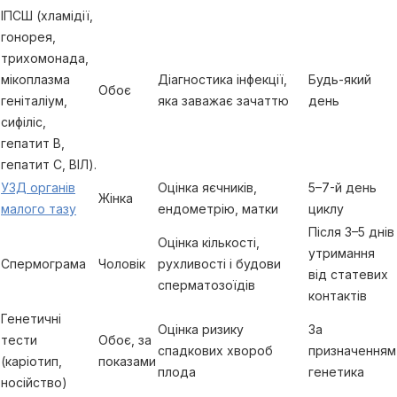
ІПСШ (хламідії,
гонорея,
трихомонада,
мікоплазма
Діагностика інфекції,
Будь-який
Обоє
геніталіум,
яка заважає зачаттю
день
сифіліс,
гепатит В,
гепатит С, ВІЛ).
УЗД органів
Оцінка яєчників,
5–7-й день
Жінка
малого тазу
ендометрію, матки
циклу
Після 3–5 днів
Оцінка кількості,
утримання
Спермограма
Чоловік
рухливості і будови
від статевих
сперматозоїдів
контактів
Генетичні
Оцінка ризику
За
тести
Обоє, за
спадкових хвороб
призначенням
(каріотип,
показами
плода
генетика
носійство)