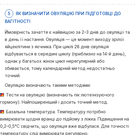
5
ЯК ВИЗНАЧИТИ ОВУЛЯЦІЮ ПРИ ПІДГОТОВЦІ ДО
ВАГІТНОСТІ
Ймовірність зачаття є найвищою за 2–3 днів до овуляції та
в день її настання. Овуляція — це момент виходу зрілої
яйцеклітини з яєчника. При циклі 28 днів овуляція
відбувається в середині циклу (приблизно на 14-й день),
однак у багатьох жінок цикл нерегулярний або
збивається, тому календарний метод недостатньо
точний.
Овуляцію визначають такими методами:
Тести на овуляцію (визначають пік лютеїнізуючого
гормону). Найпоширеніший і досить точний метод.
Базальна температура. Температуру потрібно
вимірювати щодня вранці до підйому з ліжка. Підвищення на
0,2–0,5°C свідчить, що овуляція вже відбулася. Для точності
температуру слід вимірювати регулярно.