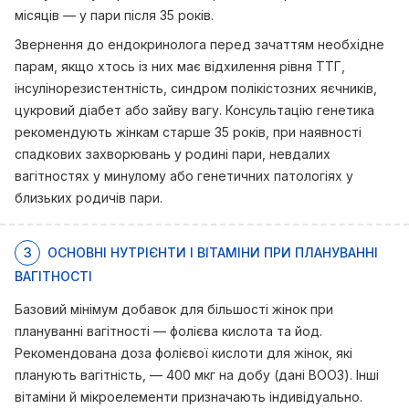
місяців — у пари після 35 років.
Звернення до ендокринолога перед зачаттям необхідне
парам, якщо хтось із них має відхилення рівня ТТГ,
інсулінорезистентність, синдром полікістозних яєчників,
цукровий діабет або зайву вагу. Консультацію генетика
рекомендують жінкам старше 35 років, при наявності
спадкових захворювань у родині пари, невдалих
вагітностях у минулому або генетичних патологіях у
близьких родичів пари.
3
ОСНОВНІ НУТРІЄНТИ І ВІТАМІНИ ПРИ ПЛАНУВАННІ
ВАГІТНОСТІ
Базовий мінімум добавок для більшості жінок при
плануванні вагітності — фолієва кислота та йод.
Рекомендована доза фолієвої кислоти для жінок, які
планують вагітність, — 400 мкг на добу (дані ВООЗ). Інші
вітаміни й мікроелементи призначають індивідуально.