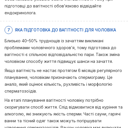
підготовці до вагітності обов’язково відвідайте
ендокринолога.
7
ЯКА ПІДГОТОВКА ДО ВАГІТНОСТІ ДЛЯ ЧОЛОВІКА
Близько 40–50% труднощів із зачаттям викликані
проблемами чоловічного здоров’я, тому підготовка до
вагітності є спільною відповідальністю пари. Також зміна
чоловіком способу життя підвищує шанси на зачаття.
Якщо вагітність не настає протягом 6 місяців регулярного
планування, чоловікам призначають спермограму. Це
аналіз, який оцінює кількість, рухливість і морфологію
сперматозоїдів.
На етапі планування вагітності чоловіку потрібно
скоригувати спосіб життя. Слід відмовитися від куріння та
алкоголю, які знижують якість сперми. Часті сауни, гарячі
ванни та тісний одяг також можуть погіршувати
утворення сперматозоїдів. Раціон чоловіка має включати