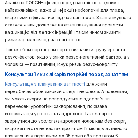
Аналіз на TORCH-інфекції перед вагітністю є одним із
найважливіших, адже ці інфекції небезпечні для плода,
якщо ними інфікуватися під час вагітності. Знання імунного
статусу жінки дозволяє на етапі планування провести
вакцинацію від деяких інфекцій і таким чином знизити
ризик зараження під час вагітності.
Також обом партнерам варто визначити групу крові та
резус-фактор: якщо у жінки резус-негативний фактор, а у
чоловіка — позитивний, існує ризик резус-конфлікту.
Консультації яких лікарів потрібні перед зачаттям
Консультація з планування вагітності
для жінки
передбачає обов’язковий огляд гінеколога. А чоловікам,
які мають скарги на репродуктивне здоров’я чи
перенесені урологічні захворювання, показана
консультація уролога та андролога. Також варто
звернутися до уролога/андролога чоловікам без скарг,
якщо вагітність не настає протягом 12 місяців активного
планування у пари віком до 35 років або протягом 6