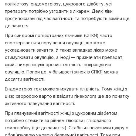
полікістозу. ендометріозу, цукрового діабету, усі
препарати потрібно узгодити з лікарем. Деякі ліки
протипоказані під час вагітності та потребують заміни ще
до зачаття.
При синдромі полікістозних яєчників (СПКЯ) часто
спостерігається порушення овуляції, що може
ускладнювати зачаття. У таких випадках лікар може
стимулювати овуляцію, а іноді — призначати препарат,
який знижує інсулінорезистентність, покращуючи
овуляцію. Попри це, у більшості жінок із СПКЯ можна
досягти вагітності.
Ендометріоз теж може знижувати плідність. Тому жінці з
цією хворобою варто відвідати гінеколога ще до початку
активного планування вагітності.
При плануванні вагітності жінці з цукровим діабетом
потрібно стежити за рівнем глюкози і глікованого
гемоглобіну (ще до зачаття). Стабільні показники цукру є
обов’язковою умовою безпечної вагітності. Тому при