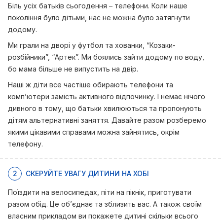
Біль усіх батьків сьогодення – телефони. Коли наше
покоління було дітьми, нас не можна було затягнути
додому.
Ми грали на дворі у футбол та хованки, “Козаки-
розбійники”, “Артек”. Ми боялись зайти додому по воду,
бо мама більше не випустить на двір.
Наші ж діти все частіше обирають телефони та
комп’ютери замість активного відпочинку. І немає нічого
дивного в тому, що батьки хвилюються та пропонують
дітям альтернативні заняття. Давайте разом розберемо
якими цікавими справами можна зайнятись, окрім
телефону.
2
СКЕРУЙТЕ УВАГУ ДИТИНИ НА ХОБІ
Поїздити на велосипедах, піти на пікнік, приготувати
разом обід. Це об’єднає та зблизить вас. А також своїм
власним прикладом ви покажете дитині скільки всього