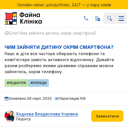
Онлайн-запис цілодобово, 24/7 — у пару кліків
ДИТИНУ
Акції місяця у Файній Клініці
Онлайн-запис цілодобово, 24/7 — у пару кліків
ОКРІМ
СМАРТФОНУ?
Блог
Чим зайняти дитину окрім смартфона?
|
ЧИМ ЗАЙНЯТИ ДИТИНУ ОКРІМ СМАРТФОНА?
Наші ж діти все частіше обирають телефони та
комп'ютери замість активного відпочинку. Давайте
разом розберемо якими цікавими справами можна
зайнятись, окрім телефону.
#ПЕДІАТРІЯ
#ПОРАДИ
Оновлено:
29 серп. 2025
Переглядів:
106
Ходнєва Владислава Ігорівна
Записатися
Педіатр