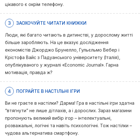
цікавого є окрім телефону.
3
ЗАОХОЧУЙТЕ ЧИТАТИ КНИЖКИ
Люди, які багато читають в дитинстві, у дорослому житті
більше заробляють. На це вказує дослідження
економістів Джорджо Брунелло, Гульєльмо Вебер і
Крістофа Вайс з Падуанського університету (Італія),
опублікуваного у журналі «Economic Journal». Гарна
мотивація, правда ж?
4
ПОГРАЙТЕ В НАСТІЛЬНІ ІГРИ
Ви не граєте в настілки? Дарма! Гра в настільні ігри здатна
“втягнути” не лише дітлахів, а і дорослих. Зараз магазини
пропонують великий вибір ігор – інтелектуальні,
розважальні, логічні та навіть психологічні. Тож настілки –
чудова альтернатива смартфону.