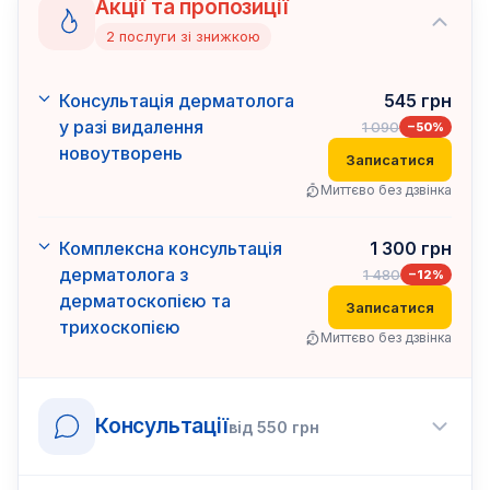
Акції та пропозиції
2
послуги
зі знижкою
Консультація дерматолога
545
грн
у разі видалення
1 090
−
50
%
новоутворень
Записатися
Миттєво без дзвінка
Комплексна консультація
1 300
грн
дерматолога з
1 480
−
12
%
дерматоскопією та
Записатися
трихоскопією
Миттєво без дзвінка
Консультації
від
550
грн