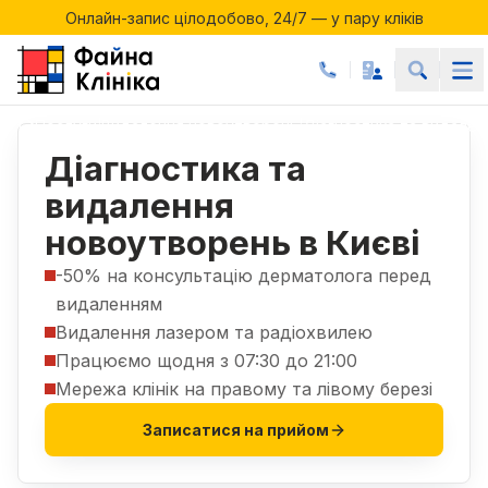
Онлайн-запис цілодобово, 24/7 — у пару кліків
Акції місяця у Файній Клініці
Онлайн-запис цілодобово, 24/7 — у пару кліків
Послуги
Видалення новоутворень
Діагностика та видале
|
|
Діагностика та
видалення
новоутворень в Києві
-50% на консультацію дерматолога перед
видаленням
Видалення лазером та радіохвилею
Працюємо щодня з 07:30 до 21:00
Мережа клінік на правому та лівому березі
Записатися на прийом