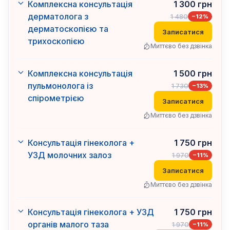
Комплексна консультація
1 300
грн
дерматолога з
1 480
−
12
%
дерматоскопією та
Записатися
трихоскопією
Миттєво без дзвінка
Комплексна консультація
1 500
грн
пульмонолога із
1 730
−
13
%
спірометрією
Записатися
Миттєво без дзвінка
Консультація гінеколога +
1 750
грн
УЗД молочних залоз
1 970
−
11
%
Записатися
Миттєво без дзвінка
Консультація гінеколога + УЗД
1 750
грн
органів малого таза
1 970
−
11
%