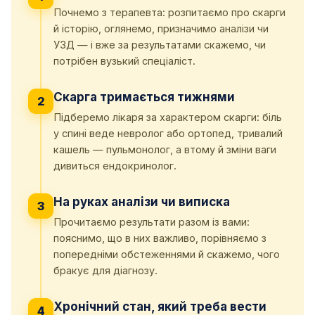
Почнемо з терапевта: розпитаємо про скарги
й історію, оглянемо, призначимо аналізи чи
УЗД — і вже за результатами скажемо, чи
потрібен вузький спеціаліст.
Скарга тримається тижнями
2
Підберемо лікаря за характером скарги: біль
у спині веде невролог або ортопед, тривалий
кашель — пульмонолог, а втому й зміни ваги
дивиться ендокринолог.
На руках аналізи чи виписка
3
Прочитаємо результати разом із вами:
пояснимо, що в них важливо, порівняємо з
попередніми обстеженнями й скажемо, чого
бракує для діагнозу.
Хронічний стан, який треба вести
4