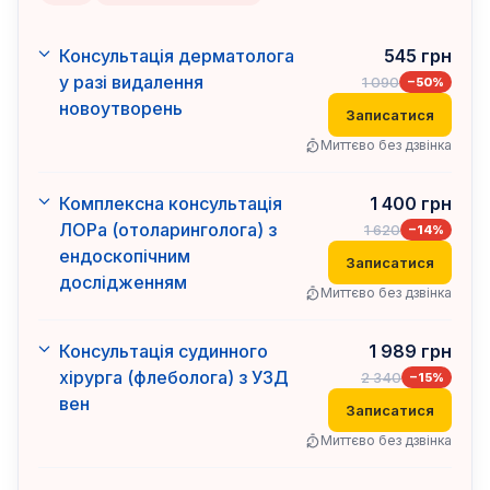
Консультація дерматолога
545
грн
у разі видалення
1 090
−
50
%
новоутворень
Записатися
Миттєво без дзвінка
Комплексна консультація
1 400
грн
ЛОРа (отоларинголога) з
1 620
−
14
%
ендоскопічним
Записатися
дослідженням
Миттєво без дзвінка
Консультація судинного
1 989
грн
хірурга (флеболога) з УЗД
2 340
−
15
%
вен
Записатися
Миттєво без дзвінка