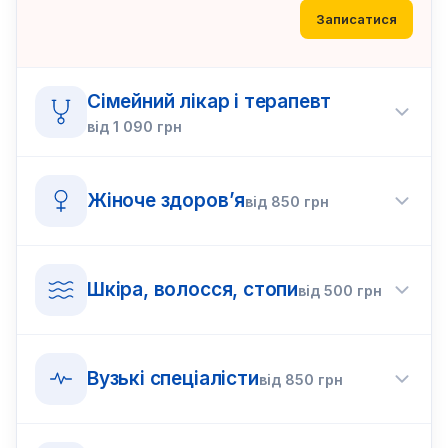
Записатися
Сімейний лікар і терапевт
від
1 090
грн
Жіноче здоров’я
від
850
грн
Шкіра, волосся, стопи
від
500
грн
Вузькі спеціалісти
від
850
грн