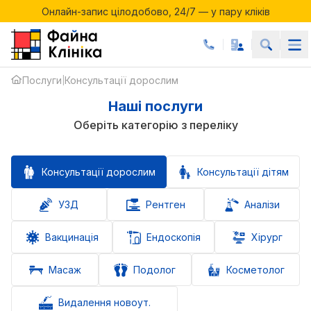
Онлайн-запис цілодобово, 24/7 — у пару кліків
Акції місяця у Файній Клініці
Онлайн-запис цілодобово, 24/7 — у пару кліків
Послуги
Консультації дорослим
|
Наші послуги
Оберіть категорію з переліку
Консультації дорослим
Консультації дітям
УЗД
Рентген
Аналізи
Вакцинація
Ендоскопія
Хірург
Масаж
Подолог
Косметолог
Видалення новоут.