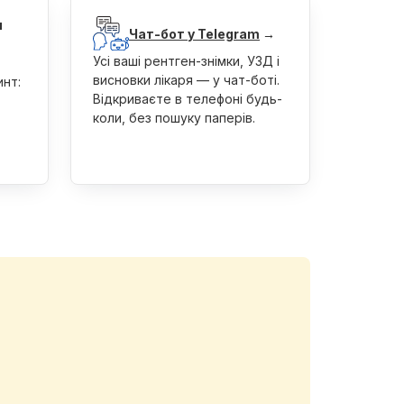
я
Чат-бот у Telegram
→
Усі ваші рентген-знімки, УЗД і
висновки лікаря — у чат-боті.
инт:
Відкриваєте в телефоні будь-
коли, без пошуку паперів.