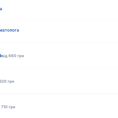
а
матолога
а
від
660
грн
320
грн
д
710
грн