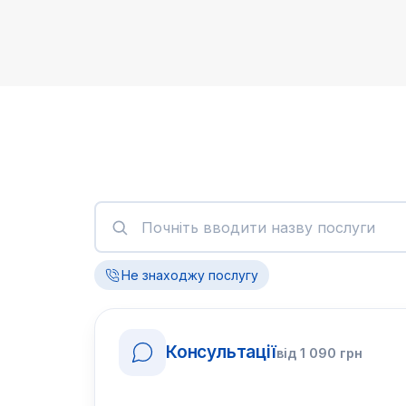
Не знаходжу послугу
Консультації
від
1 090
грн