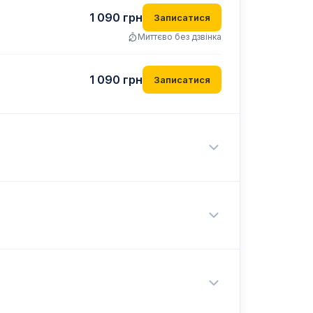
1 090
грн
Записатися
Миттєво без дзвінка
1 090
грн
Записатися