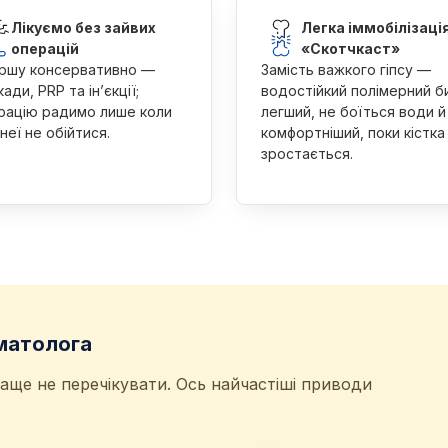
Лікуємо без зайвих
Легка іммобілізаці
операцій
«Скотчкаст»
ршу консервативно —
Замість важкого гіпсу —
ади, PRP та ін’єкції;
водостійкий полімерний б
рацію радимо лише коли
легший, не боїться води й
неї не обійтися.
комфортніший, поки кістка
зростається.
матолога
раще не перечікувати. Ось найчастіші приводи