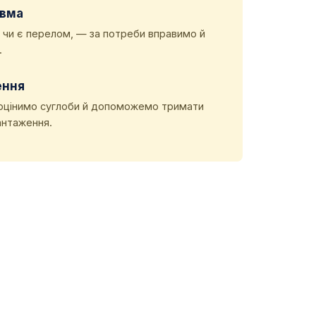
авма
 чи є перелом, — за потреби вправимо й
.
ення
оцінимо суглоби й допоможемо тримати
вантаження.