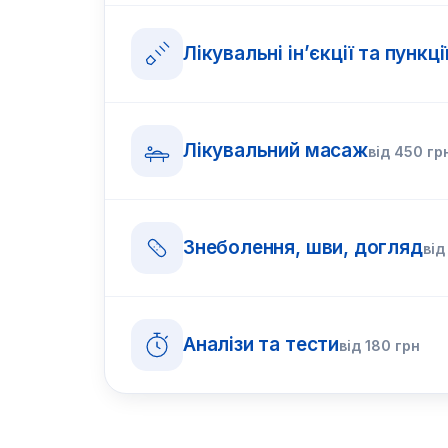
Лікувальні ін’єкції та пункці
Лікувальний масаж
від
450
гр
Знеболення, шви, догляд
ві
Аналізи та тести
від
180
грн