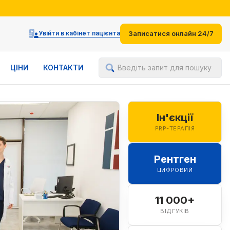
іями
Увійти в кабінет пацієнта
Записатися онлайн 24/7
ЦІНИ
КОНТАКТИ
Введіть запит для пошуку
Ін'єкції
PRP-ТЕРАПІЯ
Рентген
ЦИФРОВИЙ
11 000+
ВІДГУКІВ