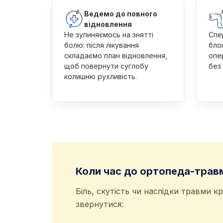
Ведемо до повного
відновлення
Не зупиняємось на знятті
Спе
болю: після лікування
блок
складаємо план відновлення,
опе
щоб повернути суглобу
без 
колишню рухливість.
Коли час до ортопеда-трав
Біль, скутість чи наслідки травми к
звернутися: