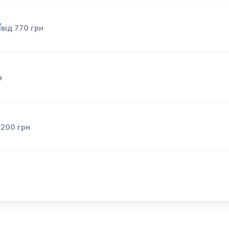
ї
від
770
грн
н
д
200
грн