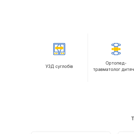
Ортопед-
УЗД суглобів
травматолог дитя
Т