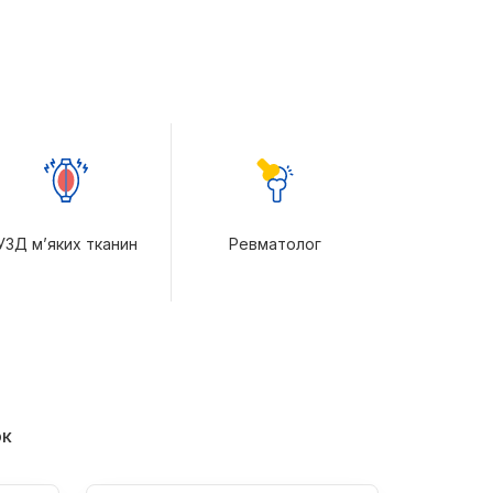
УЗД м’яких тканин
Ревматолог
ок