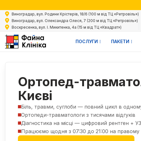
Акц
Виноградар, вул. Родини Крістерів, 18/6 (100 м від ТЦ «Ретровіль»)
Виноградар, вул. Олександра Олеся, 7 (200 м від ТЦ «Ретровіль»)
Воскресенка, вул. І. Микитенка, 4а (15 м від ТЦ «Квадрат»)
ПОСЛУГИ
ПАКЕТИ
Послуги
Консультації дорослим
Ортопед-травматолог
|
|
Ортопед-травмато
Києві
Біль, травми, суглоби — повний цикл в одному
Ортопеди-травматологи з тисячами відгуків
Діагностика на місці — цифровий рентген + УЗ
Працюємо щодня з 07:30 до 21:00 на правому і