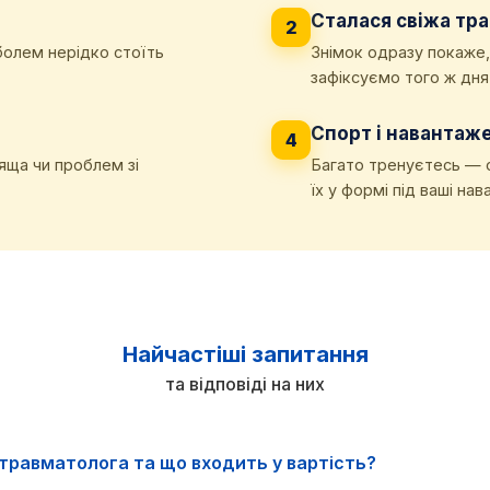
Сталася свіжа тр
2
болем нерідко стоїть
Знімок одразу покаже,
зафіксуємо того ж дня
Спорт і навантаж
4
яща чи проблем зі
Багато тренуєтесь — 
їх у формі під ваші на
Найчастіші запитання
та відповіді на них
травматолога та що входить у вартість?