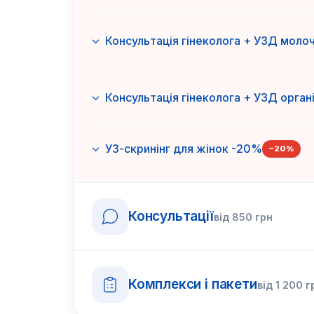
Консультація гінеколога + УЗД моло
Консультація гінеколога + УЗД орган
УЗ-скринінг для жінок -20%
−
20
%
Консультації
від
850
грн
Комплекси і пакети
від
1 200
г