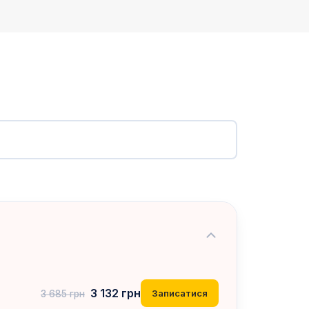
3 132
грн
Записатися
3 685
грн