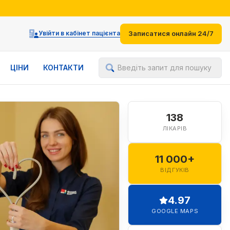
іями
Увійти в кабінет пацієнта
Записатися онлайн 24/7
ЦІНИ
КОНТАКТИ
Введіть запит для пошуку
138
ЛІКАРІВ
11 000+
ВІДГУКІВ
4.97
GOOGLE MAPS