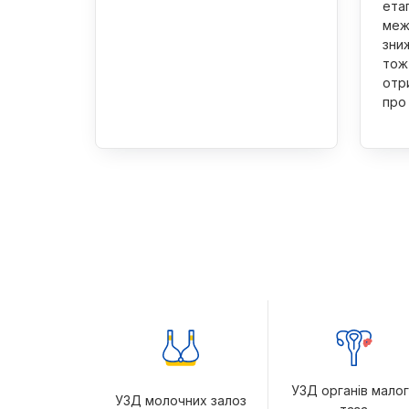
ета
меж
зни
тож
отр
про
УЗД органів мало
УЗД молочних залоз