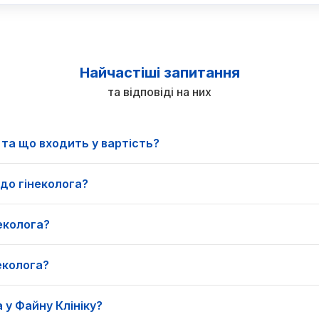
Найчастіші запитання
та відповіді на них
 та що входить у вартість?
 до гінеколога?
еколога?
еколога?
 у Файну Клініку?