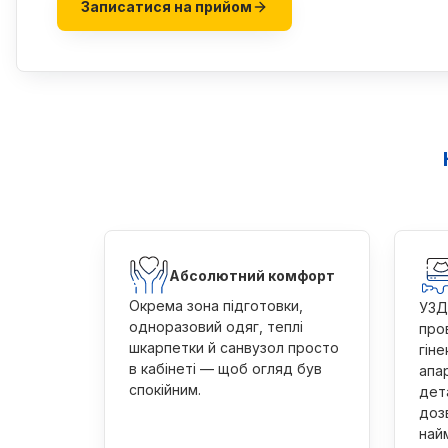
Записатися на прийом
Абсолютний комфорт
Окрема зона підготовки,
УЗД
одноразовий одяг, теплі
про
шкарпетки й санвузол просто
гін
в кабінеті — щоб огляд був
апа
спокійним.
дет
доз
найм