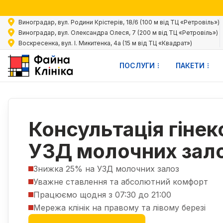
Акц
Виноградар, вул. Родини Крістерів, 18/6 (100 м від ТЦ «Ретровіль»)
Виноградар, вул. Олександра Олеся, 7 (200 м від ТЦ «Ретровіль»)
Воскресенка, вул. І. Микитенка, 4а (15 м від ТЦ «Квадрат»)
ПОСЛУГИ
ПАКЕТИ
Акції
Консультація гінеколога з УЗД молочних залоз
|
Консультація гінек
УЗД молочних зал
Знижка 25% на УЗД молочних залоз
Уважне ставлення та абсолютний комфорт
Працюємо щодня з 07:30 до 21:00
Мережа клінік на правому та лівому березі