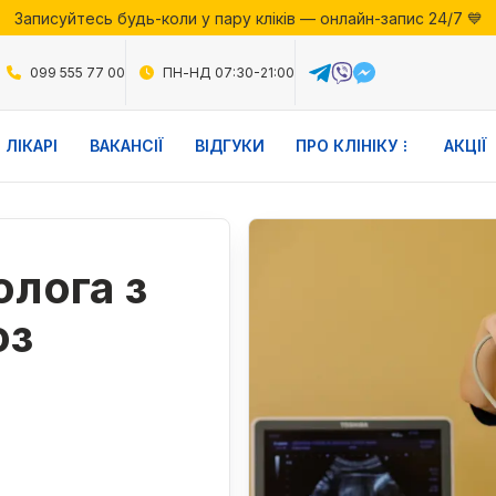
Записуйтесь будь-коли у пару кліків — онлайн-запис 24/7 💙
ії місяця у Файній Клініці — скористайтесь вигідними пропозиц
Записуйтесь будь-коли у пару кліків — онлайн-запис 24/7 💙
099 555 77 00
ПН-НД 07:30-21:00
ЛІКАРІ
ВАКАНСІЇ
ВІДГУКИ
ПРО КЛІНІКУ
АКЦІЇ
олога з
оз