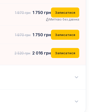
1 750
грн
Записатися
1 970
грн
Миттєво без дзвінка
1 750
грн
Записатися
1 970
грн
2 016
грн
Записатися
2 520
грн