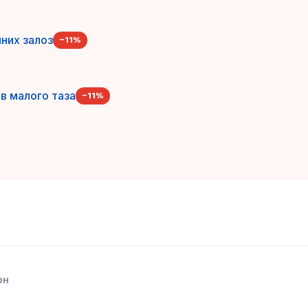
чних залоз
−
11
%
ів малого таза
−
11
%
рн