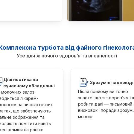
Комплексна турбота від файного гінеколог
Усе для жіночого здоров’я та впевненості
Діагностика на
Зрозумілі відповіді
сучасному обладнанні
Після прийому ви точно
 молочних залоз
знаєте, що зі здоров’ям і 
водиться лікарем-
робити далі — письмовий
екологом на високоточних
висновок і поради зрозум
ратах, що забезпечують
мовою.
альне зображення та
воляють помітити навіть
енші зміни на ранніх