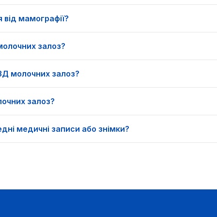
 від мамографії?
молочних залоз?
УЗД молочних залоз?
очних залоз?
дні медичні записи або знімки?