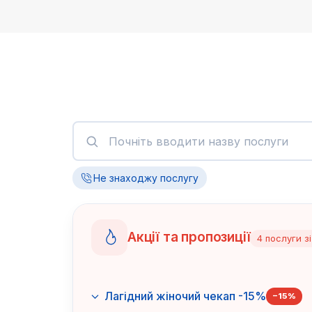
Не знаходжу послугу
Акції та пропозиції
4
послуги
з
Лагідний жіночий чекап -15%
−
15
%