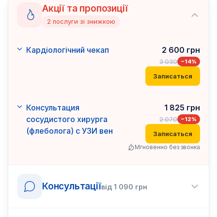
Акції та пропозиції
2
послуги
зі знижкою
Кардіологічний чекап
2 600
грн
3 030
−
14
%
Записаться
Консультация
1 825
грн
сосудистого хирурга
2 070
−
12
%
(флеболога) с УЗИ вен
Записаться
Мгновенно без звонка
Консультації
від
1 090
грн