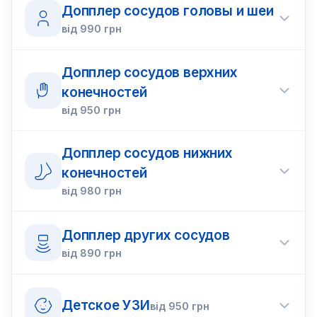
Допплер сосудов головы и шеи
від
990
грн
Допплер сосудов верхних
конечностей
від
950
грн
Допплер сосудов нижних
конечностей
від
980
грн
Допплер других сосудов
від
890
грн
Детское УЗИ
від
950
грн