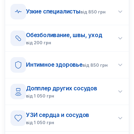
Узкие специалисты
від
850
грн
Обезболивание, швы, уход
від
200
грн
Интимное здоровье
від
850
грн
Допплер других сосудов
від
1 050
грн
УЗИ сердца и сосудов
від
1 050
грн