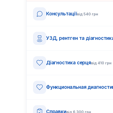
Консультації
від
540
грн
УЗД, рентген та діагностик
Діагностика серця
від
410
грн
Функциональная диагности
Справки
від
6 300
грн