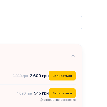
2 600
грн
Записаться
3 030
грн
545
грн
Записаться
1 090
грн
Мгновенно без звонка