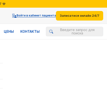
7 💙
жениями
7 💙
Войти в кабинет пациента
Записатися онлайн 24/7
Введите запрос для
ЦЕНЫ
КОНТАКТЫ
поиска