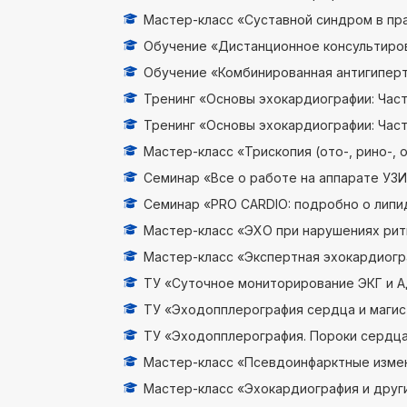
Мастер-класс «Суставной синдром в пра
Обучение «Дистанционное консультирова
Обучение «Комбинированная антигиперте
Тренинг «Основы эхокардиографии: Часть
Тренинг «Основы эхокардиографии: Часть 
Мастер-класс «Трископия (ото-, рино-, о
Семинар «Все о работе на аппарате УЗИ:
Семинар «PRO CARDIO: подробно о липид
Мастер-класс «ЭХО при нарушениях ритм
Мастер-класс «Экспертная эхокардиогра
ТУ «Суточное мониторирование ЭКГ и АД 
ТУ «Эходопплерография сердца и магист
ТУ «Эходопплерография. Пороки сердца»
Мастер-класс «Псевдоинфарктные измене
Мастер-класс «Эхокардиография и друг