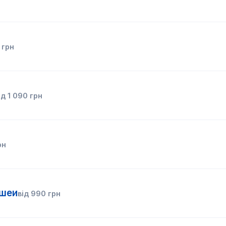
грн
ід
1 090
грн
рн
 шеи
від
990
грн