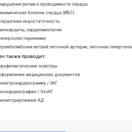
нарушения ритма и проводимости сердца
ишемическая болезнь сердца (ИБС)
сердечная недостаточность
миокардиты, кардиомиопатии
гиперхолестеринемия
тромбоэмболия ветвей легочной артерии, легочная гипертенз
ач также проводит:
профилактические осмотры
оформление медицинских документов
электрокардиограмму / ЭКГ
эхокардиографию / ЭхоКГ
мониторирование АД