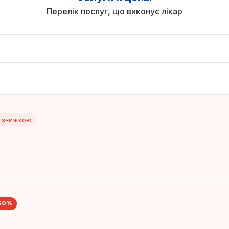
Перелік послуг, що виконує лікар
і знижкою
50
%