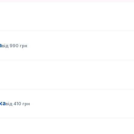
а
від
990
грн
ка
від
410
грн