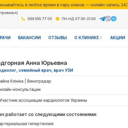
исывайтесь в любое время в пару кликов — онлайн-запись 24/
месяца в Файній Клініці — воспользуйтесь выгодными предло
етровиль»)
исывайтесь в любое время в пару кликов — онлайн-запись 24/
099 555 77 00
ПН-НД 07:30-21:00
РАЧИ
ВАКАНСИИ
ОТЗЫВЫ
О КЛИНИКЕ
АКЦИИ
дгорная Анна Юрьевна
рдиолог, семейный врач, врач УЗИ
айна Клініка | Виноградар
нлайн-консультации
Участник ассоциации кардиологов Украины
ач работает со следующими состояниями:
артериальная гипертензия