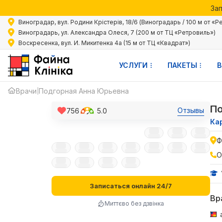
Зап
Акции 
Виноградар, вул. Родини Крістерів, 18/6 (Виноградарь / 100 м от «Р
Зап
Виноградарь, ул. Александра Олеся, 7 (200 м от ТЦ «Ретровиль»)
Воскресенка, вул. И. Микитенка 4а (15 м от ТЦ «Квадрат»)
УСЛУГИ
ПАКЕТЫ
В
Врачи
Подгорная Анна Юрьевна
|
По
Отзывы
756
5.0
Ка
Ф
О
Записаться онлайн 24/7
Вр
Миттєво без дзвінка