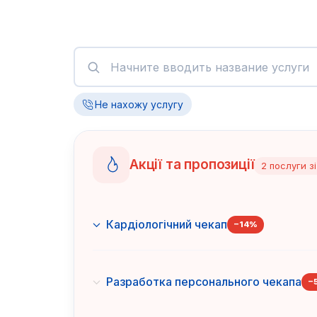
Не нахожу услугу
Акції та пропозиції
2
послуги
з
Кардіологічний чекап
−
14
%
Разработка персонального чекапа
−