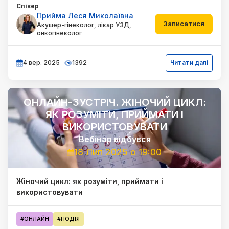
Спікер
Прийма Леся Миколаївна
Записатися
Акушер-гінеколог, лікар УЗД,
онкогінеколог
4 вер. 2025
1392
Читати далі
ОНЛАЙН-ЗУСТРІЧ. ЖІНОЧИЙ ЦИКЛ:
ЯК РОЗУМІТИ, ПРИЙМАТИ І
ВИКОРИСТОВУВАТИ
Вебінар
відбувся
18 Лип 2025 о 19:00
Жіночий цикл: як розуміти, приймати і
використовувати
#ОНЛАЙН
#ПОДІЯ