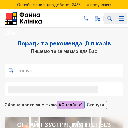
Онлайн-запис цілодобово, 24/7 — у пару кліків
Акції місяця у Файній Клініці
Онлайн-запис цілодобово, 24/7 — у пару кліків
Блог
Поради та рекомендації лікарів
Пишемо та знімаємо для Вас
Обрано пости за міткою
#Онлайн
Скинути
ОНЛАЙН-ЗУСТРІЧ. ІМУНІТЕТ БЕЗ