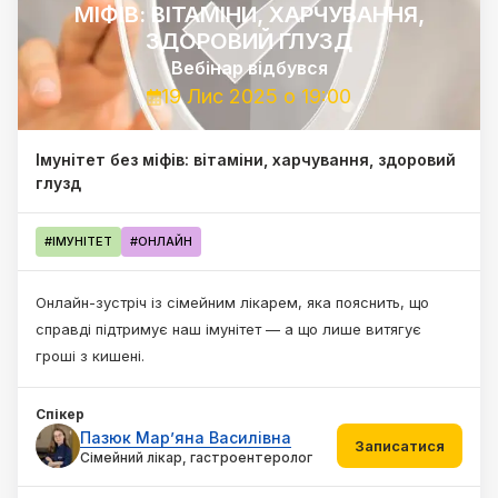
МІФІВ: ВІТАМІНИ, ХАРЧУВАННЯ,
ЗДОРОВИЙ ГЛУЗД
Вебінар
відбувся
19 Лис 2025 о 19:00
Імунітет без міфів: вітаміни, харчування, здоровий
глузд
#ІМУНІТЕТ
#ОНЛАЙН
Онлайн-зустріч із сімейним лікарем, яка пояснить, що
справді підтримує наш імунітет — а що лише витягує
гроші з кишені.
Спікер
Пазюк Мар’яна Василівна
Записатися
Сімейний лікар, гастроентеролог