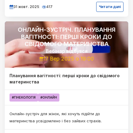
31 жовт. 2025
417
Читати далі
ОНЛАЙН-ЗУСТРІЧ. ПЛАНУВАННЯ
ВАГІТНОСТІ: ПЕРШІ КРОКИ ДО
СВІДОМОГО МАТЕРИНСТВА
Вебінар
відбувся
17 Вер 2025 о 19:00
Планування вагітності: перші кроки до свідомого
материнства
#ГІНЕКОЛОГІЯ
#ОНЛАЙН
Онлайн-зустріч для жінок, які хочуть підійти до
материнства усвідомлено і без зайвих страхів.