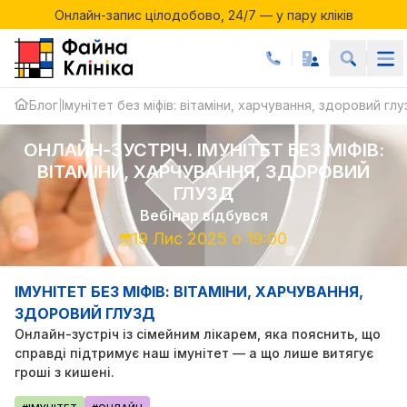
Онлайн-запис цілодобово, 24/7 — у пару кліків
Акції місяця у Файній Клініці
Онлайн-запис цілодобово, 24/7 — у пару кліків
Блог
Імунітет без міфів: вітаміни, харчування, здоровий глу
|
ОНЛАЙН-ЗУСТРІЧ. ІМУНІТЕТ БЕЗ МІФІВ:
ВІТАМІНИ, ХАРЧУВАННЯ, ЗДОРОВИЙ
ГЛУЗД
Вебінар
відбувся
19 Лис 2025 о 19:00
ІМУНІТЕТ БЕЗ МІФІВ: ВІТАМІНИ, ХАРЧУВАННЯ,
ЗДОРОВИЙ ГЛУЗД
Онлайн-зустріч із сімейним лікарем, яка пояснить, що
справді підтримує наш імунітет — а що лише витягує
гроші з кишені.