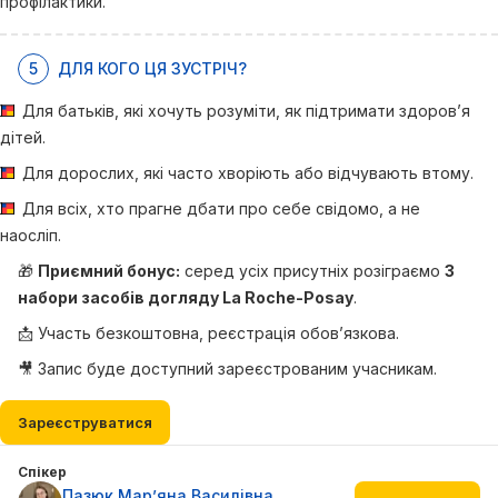
профілактики.
5
ДЛЯ КОГО ЦЯ ЗУСТРІЧ?
Для батьків, які хочуть розуміти, як підтримати здоров’я
дітей.
Для дорослих, які часто хворіють або відчувають втому.
Для всіх, хто прагне дбати про себе свідомо, а не
наосліп.
🎁
Приємний бонус:
серед усіх присутніх розіграємо
3
набори засобів догляду La Roche-Posay
.
📩 Участь безкоштовна, реєстрація обов’язкова.
🎥 Запис буде доступний зареєстрованим учасникам.
Зареєструватися
Спікер
Пазюк Мар’яна Василівна