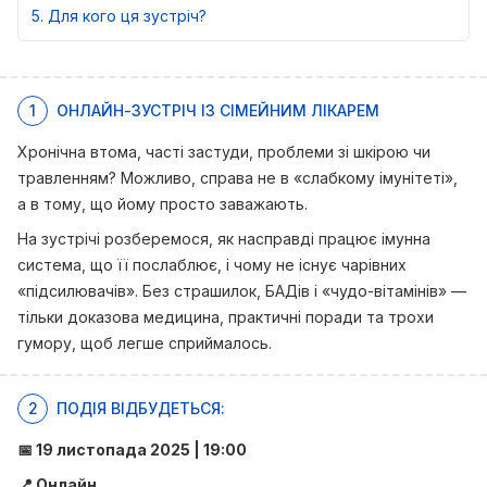
5
Для кого ця зустріч?
1
ОНЛАЙН-ЗУСТРІЧ ІЗ СІМЕЙНИМ ЛІКАРЕМ
Хронічна втома, часті застуди, проблеми зі шкірою чи
травленням?
Можливо, справа не в «слабкому імунітеті»,
а в тому, що йому просто заважають.
На зустрічі розберемося, як насправді працює імунна
система, що її послаблює, і чому не існує чарівних
«підсилювачів».
Без страшилок, БАДів і «чудо-вітамінів» —
тільки доказова медицина, практичні поради та трохи
гумору, щоб легше сприймалось.
2
ПОДІЯ ВІДБУДЕТЬСЯ:
📅 19 листопада 2025 | 19:00
📍 Онлайн