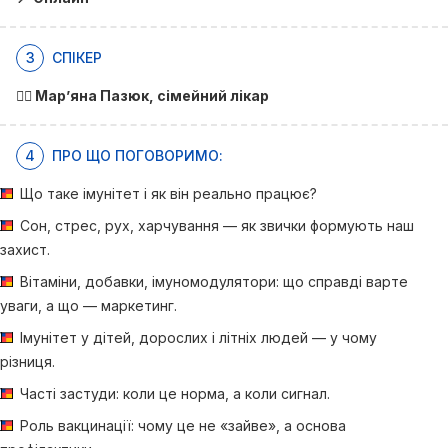
3
СПІКЕР
👩‍⚕️ Мар’яна Пазюк, сімейний лікар
4
ПРО ЩО ПОГОВОРИМО:
Що таке імунітет і як він реально працює?
Сон, стрес, рух, харчування — як звички формують наш
захист.
Вітаміни, добавки, імуномодулятори: що справді варте
уваги, а що — маркетинг.
Імунітет у дітей, дорослих і літніх людей — у чому
різниця.
Часті застуди: коли це норма, а коли сигнал.
Роль вакцинації: чому це не «зайве», а основа