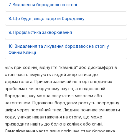
7
Видалення бородавок на стопі
8
Що буде, якщо здерти бородавку
9
Профілактика захворювання
10
Видалення та лікування бородавок на стопі у
Файній Клініці
Біль при ходінні, відчуття “камінця” або дискомфорт в
стопі часто змушують людей звертатися до
дерматолога. Причина зазвичай не в ортопедичних
проблемах чи незручному взутті, а в підошовній
бородавці, яку можна сплутати з мозолем або
натоптишем. Підошовні бородавки ростуть всередину
шкіри через постійний тиск. Людина починає змінювати
ходу, уникає навантаження на стопу, що може
призводити навіть до болю в колінах або спині.
Самолікування часто лише погіршує стан: бородавка