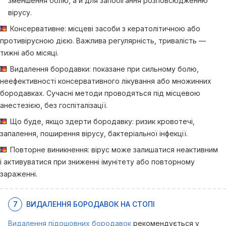
зменшення болю, а й для запобігання розповсюдженню
вірусу.
Консервативне: місцеві засоби з кератолітичною або
противірусною дією. Важлива регулярність, тривалість —
тижні або місяці.
Видалення бородавки: показане при сильному болю,
неефективності консервативного лікування або множинних
бородавках. Сучасні методи проводяться під місцевою
анестезією, без госпіталізації.
Що буде, якщо здерти бородавку: ризик кровотечі,
запалення, поширення вірусу, бактеріальної інфекції.
Повторне виникнення: вірус може залишатися неактивним
і активуватися при зниженні імунітету або повторному
зараженні.
7
ВИДАЛЕННЯ БОРОДАВОК НА СТОПІ
Видалення підошовних бородавок
рекомендується у