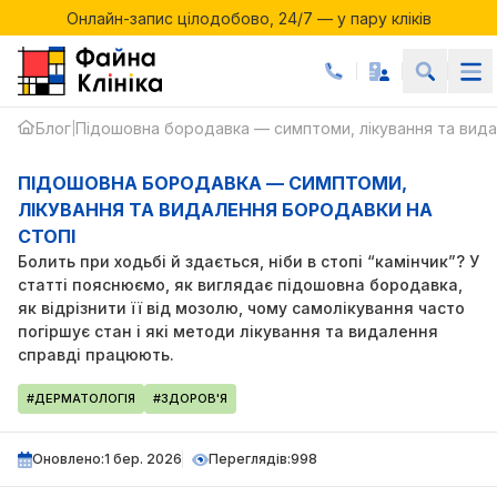
Онлайн-запис цілодобово, 24/7 — у пару кліків
Акції місяця у Файній Клініці
ШОВНА
Онлайн-запис цілодобово, 24/7 — у пару кліків
ДАВКА
Блог
Підошовна бородавка — симптоми, лікування та вида
|
ПІДОШОВНА БОРОДАВКА — СИМПТОМИ,
ЛІКУВАННЯ ТА ВИДАЛЕННЯ БОРОДАВКИ НА
СТОПІ
Болить при ходьбі й здається, ніби в стопі “камінчик”? У
статті пояснюємо, як виглядає підошовна бородавка,
як відрізнити її від мозолю, чому самолікування часто
погіршує стан і які методи лікування та видалення
справді працюють.
#ДЕРМАТОЛОГІЯ
#ЗДОРОВ'Я
Оновлено:
1 бер. 2026
Переглядів:
998