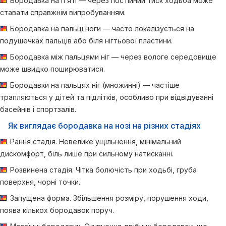
Бородавка на п’яті — через постійний тиск ходьба може
ставати справжнім випробуванням.
Бородавка на пальці ноги — часто локалізується на
подушечках пальців або біля нігтьової пластини.
Бородавка між пальцями ніг — через вологе середовище
може швидко поширюватися.
Бородавки на пальцях ніг (множинні) — частіше
трапляються у дітей та підлітків, особливо при відвідуванні
басейнів і спортзалів.
Як виглядає бородавка на нозі на різних стадіях
Рання стадія. Невелике ущільнення, мінімальний
дискомфорт, біль лише при сильному натисканні.
Розвинена стадія. Чітка болючість при ходьбі, груба
поверхня, чорні точки.
Запущена форма. Збільшення розміру, порушення ходи,
поява кількох бородавок поруч.