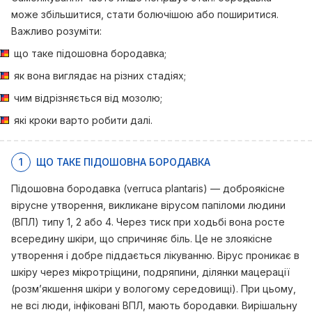
може збільшитися, стати болючішою або поширитися.
Важливо розуміти:
що таке підошовна бородавка;
як вона виглядає на різних стадіях;
чим відрізняється від мозолю;
які кроки варто робити далі.
1
ЩО ТАКЕ ПІДОШОВНА БОРОДАВКА
Підошовна бородавка (verruca plantaris) — доброякісне
вірусне утворення, викликане вірусом папіломи людини
(ВПЛ) типу 1, 2 або 4. Через тиск при ходьбі вона росте
всередину шкіри, що спричиняє біль. Це не злоякісне
утворення і добре піддається лікуванню. Вірус проникає в
шкіру через мікротріщини, подряпини, ділянки мацерації
(розм’якшення шкіри у вологому середовищі). При цьому,
не всі люди, інфіковані ВПЛ, мають бородавки. Вирішальну