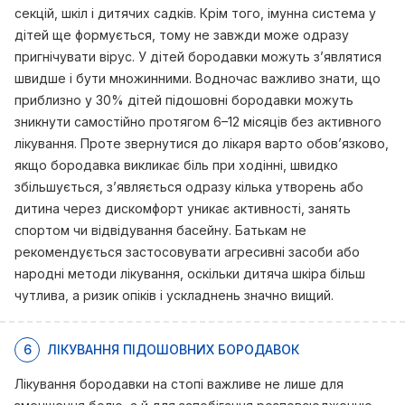
секцій, шкіл і дитячих садків. Крім того, імунна система у
дітей ще формується, тому не завжди може одразу
пригнічувати вірус. У дітей бородавки можуть з’являтися
швидше і бути множинними. Водночас важливо знати, що
приблизно у 30% дітей підошовні бородавки можуть
зникнути самостійно протягом 6–12 місяців без активного
лікування. Проте звернутися до лікаря варто обов’язково,
якщо бородавка викликає біль при ходінні, швидко
збільшується, з’являється одразу кілька утворень або
дитина через дискомфорт уникає активності, занять
спортом чи відвідування басейну. Батькам не
рекомендується застосовувати агресивні засоби або
народні методи лікування, оскільки дитяча шкіра більш
чутлива, а ризик опіків і ускладнень значно вищий.
6
ЛІКУВАННЯ ПІДОШОВНИХ БОРОДАВОК
Лікування бородавки на стопі важливе не лише для