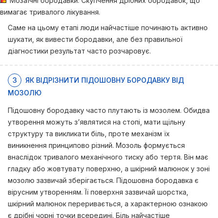
Мозаїчні бородавки. Скупчення дрібних бородавок, що
вимагає тривалого лікування.
Саме на цьому етапі люди найчастіше починають активно
шукати, як вивести бородавки, але без правильної
діагностики результат часто розчаровує.
3
ЯК ВІДРІЗНИТИ ПІДОШОВНУ БОРОДАВКУ ВІД
МОЗОЛЮ
Підошовну бородавку часто плутають із мозолем. Обидва
утворення можуть з’являтися на стопі, мати щільну
структуру та викликати біль, проте механізм їх
виникнення принципово різний. Мозоль формується
внаслідок тривалого механічного тиску або тертя. Він має
гладку або жовтувату поверхню, а шкірний малюнок у зоні
мозолю зазвичай зберігається. Підошовна бородавка є
вірусним утворенням. Її поверхня зазвичай шорстка,
шкірний малюнок переривається, а характерною ознакою
є дрібні чорні точки всередині. Біль найчастіше