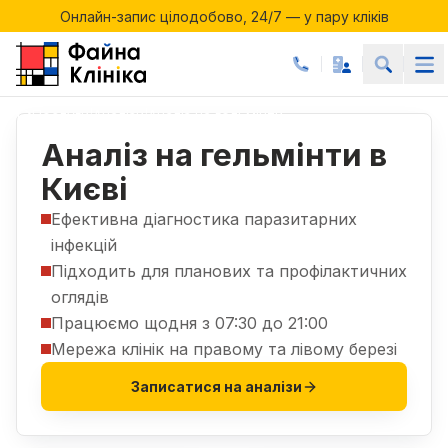
Онлайн-запис цілодобово, 24/7 — у пару кліків
Акції місяця у Файній Клініці
Онлайн-запис цілодобово, 24/7 — у пару кліків
Послуги
Аналізи
Аналіз на гельмінти
|
|
Аналіз на гельмінти в
Києві
Ефективна діагностика паразитарних
інфекцій
Підходить для планових та профілактичних
оглядів
Працюємо щодня з 07:30 до 21:00
Мережа клінік на правому та лівому березі
Записатися на аналізи