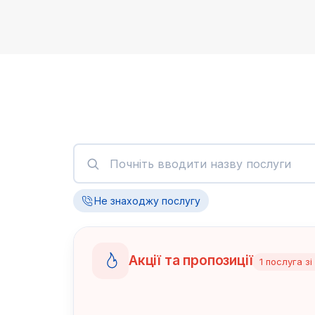
Не знаходжу послугу
Акції та пропозиції
1
послуга
зі