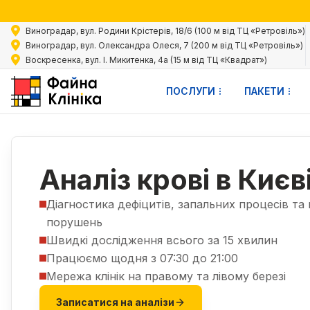
Акц
Виноградар, вул. Родини Крістерів, 18/6 (100 м від ТЦ «Ретровіль»)
Виноградар, вул. Олександра Олеся, 7 (200 м від ТЦ «Ретровіль»)
Воскресенка, вул. І. Микитенка, 4а (15 м від ТЦ «Квадрат»)
ПОСЛУГИ
ПАКЕТИ
Послуги
Аналізи
Аналіз крові
|
|
Аналіз крові в Києв
Діагностика дефіцитів, запальних процесів та
порушень
Швидкі дослідження всього за 15 хвилин
Працюємо щодня з 07:30 до 21:00
Мережа клінік на правому та лівому березі
Записатися на аналізи