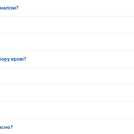
налізи?
бору крові?
асно?