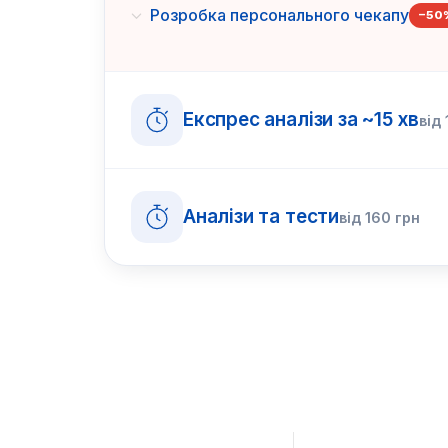
Розробка персонального чекапу
−
50
Експрес аналізи за ~15 хв
від
Аналізи та тести
від
160
грн