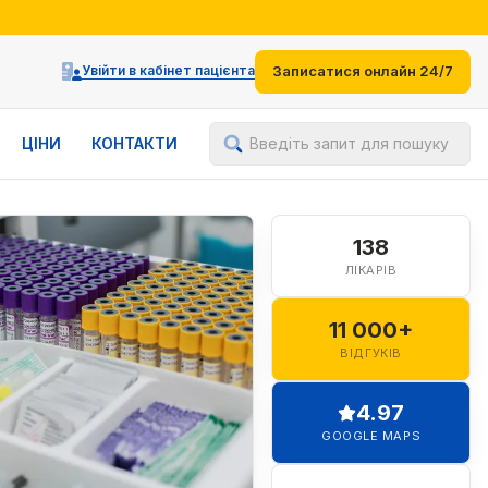
іями
Увійти в кабінет пацієнта
Записатися онлайн 24/7
ЦІНИ
КОНТАКТИ
Введіть запит для пошуку
138
ЛІКАРІВ
11 000+
ВІДГУКІВ
4.97
GOOGLE MAPS