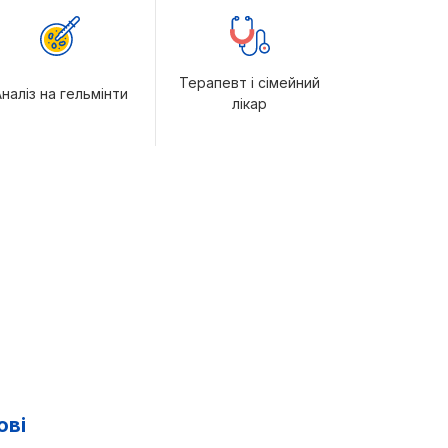
Терапевт і сімейний
наліз на гельмінти
лікар
ові