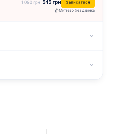
545
грн
Записатися
1 090
грн
Миттєво без дзвінка