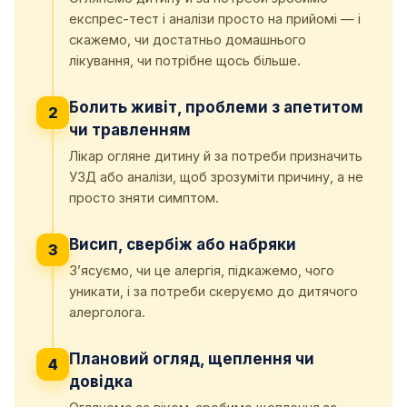
експрес-тест і аналізи просто на прийомі — і
скажемо, чи достатньо домашнього
лікування, чи потрібне щось більше.
Болить живіт, проблеми з апетитом
2
чи травленням
Лікар огляне дитину й за потреби призначить
УЗД або аналізи, щоб зрозуміти причину, а не
просто зняти симптом.
Висип, свербіж або набряки
3
З’ясуємо, чи це алергія, підкажемо, чого
уникати, і за потреби скеруємо до дитячого
алерголога.
Плановий огляд, щеплення чи
4
довідка