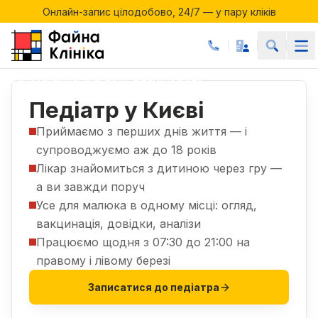
Онлайн-запис цілодобово, 24/7 — у пару кліків
Акції місяця у Файній Клініці
Онлайн-запис цілодобово, 24/7 — у пару кліків
Послуги
Консультації дітям
Педіатр
|
|
Педіатр у Києві
Приймаємо з перших днів життя — і
супроводжуємо аж до 18 років
Лікар знайомиться з дитиною через гру —
а ви завжди поруч
Усе для малюка в одному місці: огляд,
вакцинація, довідки, аналізи
Працюємо щодня з 07:30 до 21:00 на
правому і лівому березі
Записатися до педіатра