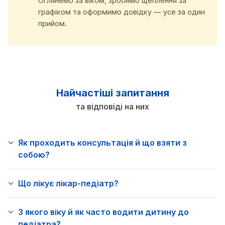
Оглянемо за віком, зробимо щеплення за
графіком та оформимо довідку — усе за один
прийом.
Найчастіші запитання
та відповіді на них
Як проходить консультація й що взяти з
собою?
Що лікує лікар-педіатр?
З якого віку й як часто водити дитину до
педіатра?