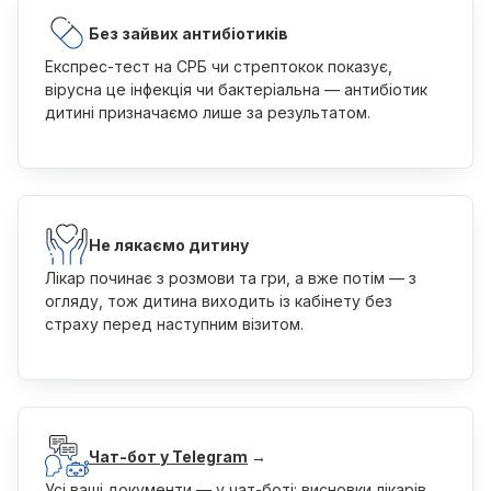
Без зайвих антибіотиків
Експрес-тест на СРБ чи стрептокок показує,
вірусна це інфекція чи бактеріальна — антибіотик
дитині призначаємо лише за результатом.
Не лякаємо дитину
Лікар починає з розмови та гри, а вже потім — з
огляду, тож дитина виходить із кабінету без
страху перед наступним візитом.
Чат-бот у Telegram
→
Усі ваші документи — у чат-боті: висновки лікарів,