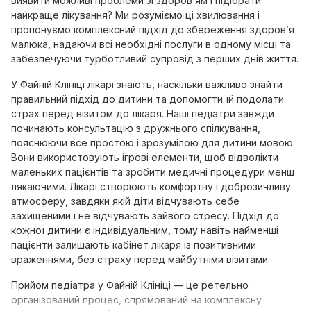
виявити можливі проблеми зі здоров’ям і підібрати
найкраще лікування? Ми розуміємо ці хвилювання і
пропонуємо комплексний підхід до збереження здоров’я
малюка, надаючи всі необхідні послуги в одному місці та
забезпечуючи турботливий супровід з перших днів життя.
У Файній Клініці лікарі знають, наскільки важливо знайти
правильний підхід до дитини та допомогти їй подолати
страх перед візитом до лікаря. Наші педіатри завжди
починають консультацію з дружнього спілкування,
пояснюючи все простою і зрозумілою для дитини мовою.
Вони використовують ігрові елементи, щоб відволікти
маленьких пацієнтів та зробити медичні процедури менш
лякаючими. Лікарі створюють комфортну і доброзичливу
атмосферу, завдяки якій діти відчувають себе
захищеними і не відчувають зайвого стресу. Підхід до
кожної дитини є індивідуальним, тому навіть найменші
пацієнти залишають кабінет лікаря із позитивними
враженнями, без страху перед майбутніми візитами.
Прийом педіатра у Файній Клініці — це ретельно
організований процес, спрямований на комплексну