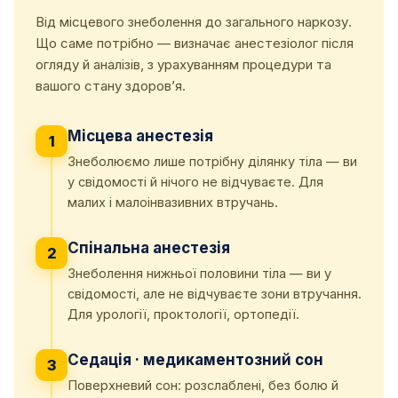
Від місцевого знеболення до загального наркозу.
Що саме потрібно — визначає анестезіолог після
огляду й аналізів, з урахуванням процедури та
вашого стану здоров’я.
Місцева анестезія
1
Знеболюємо лише потрібну ділянку тіла — ви
у свідомості й нічого не відчуваєте. Для
малих і малоінвазивних втручань.
Спінальна анестезія
2
Знеболення нижньої половини тіла — ви у
свідомості, але не відчуваєте зони втручання.
Для урології, проктології, ортопедії.
Седація · медикаментозний сон
3
Поверхневий сон: розслаблені, без болю й