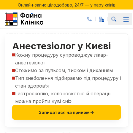
Онлайн-запис цілодобово, 24/7 — у пару кліків
Акції місяця у Файній Клініці
Онлайн-запис цілодобово, 24/7 — у пару кліків
Послуги
Консультації дорослим
Анестезіолог
|
|
Анестезіолог у Києві
Кожну процедуру супроводжує лікар-
анестезіолог
Стежимо за пульсом, тиском і диханням
Тип знеболення підбираємо під процедуру і
стан здоров’я
Гастроскопію, колоноскопію й операції
можна пройти «уві сні»
Записатися на прийом