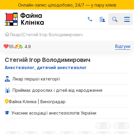
Онлайн-запис цілодобово, 24/7 — у пару кліків
Акції місяця у Файній Клініці
Онлайн-запис цілодобово, 24/7 — у пару кліків
Лікарі
Стегній Ігор Володимирович
|
Відгуки
55
4.9
Стегній Ігор Володимирович
Анестезіолог, дитячий анестезіолог
Лікар першої категорії
Приймає дорослих і дітей від народження
Файна Клініка | Виноградар
Учасник асоціації анестезіологів України