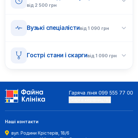
від
2 500
грн
Вузькі спеціалісти
від
1 090
грн
Гострі стани і скарги
від
1 090
грн
Гаряча лінія
099 555 77 00
Скарга керівництву
Наші контакти
вул. Родини Крістерів, 18/6