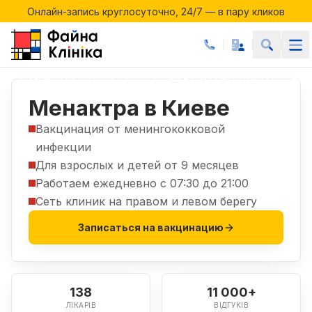
Онлайн-запись круглосуточно, 24/7 — в пару кликов
Акции месяца в Файній Клініці
Онлайн-запись круглосуточно, 24/7 — в пару кликов
Услуги
Вакцинация
Вакцинация от менингококка
Менактра
|
|
|
Менактра в Киеве
Вакцинация от менингококковой
инфекции
Для взрослых и детей от 9 месяцев
Работаем ежедневно с 07:30 до 21:00
Сеть клиник на правом и левом берегу
Записаться на вакцинацию
138
11 000+
ЛІКАРІВ
ВІДГУКІВ