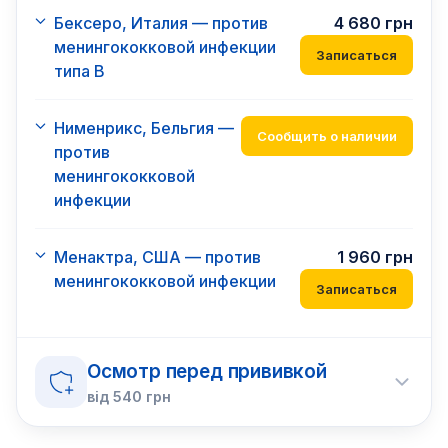
Бексеро, Италия — против
4 680
грн
менингококковой инфекции
Записаться
типа В
Нименрикс, Бельгия —
Сообщить о наличии
против
менингококковой
инфекции
Менактра, США — против
1 960
грн
менингококковой инфекции
Записаться
Осмотр перед прививкой
від
540
грн