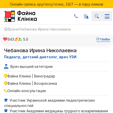
Онлайн-запись круглосуточно, 24/7 — в пару кликов
Акции месяца в Файній Клініці
Онлайн-запись круглосуточно, 24/7 — в пару кликов
Врачи
Чебанова Ирина Николаевна
|
Отзывы
643
5.0
Чебанова Ирина Николаевна
Педиатр, детский диетолог, врач УЗИ
Врач высшей категории
Файна Клініка | Виноградар
Файна Клініка | Воскресенка
Онлайн-консультации
Участник Украинской академии педиатрических
специальностей
Участник Академии медицины грудного вскармливания