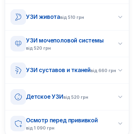
УЗИ живота
від
510
грн
УЗИ мочеполовой системы
від
520
грн
УЗИ суставов и тканей
від
660
грн
Детское УЗИ
від
520
грн
Осмотр перед прививкой
від
1 090
грн