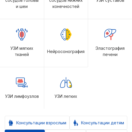
сосудов головы
сосудов нижних
УЗИ суставов
и шеи
конечностей
УЗИ мягких
Эластография
Нейросонография
тканей
печени
УЗИ лимфоузлов
УЗИ легких
Консультации взрослым
Консультации детям