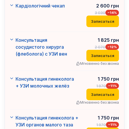
Кардіологічний чекап
2 600
грн
3 030
−
14
%
Записаться
Консультация
1 825
грн
сосудистого хирурга
2 070
−
12
%
(флеболога) с УЗИ вен
Записаться
Мгновенно без звонка
Консультация гинеколога
1 750
грн
+ УЗИ молочных желёз
1 970
−
11
%
Записаться
Мгновенно без звонка
Консультация гинеколога +
1 750
грн
УЗИ органов малого таза
1 970
−
11
%