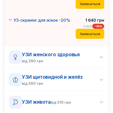
Записаться
УЗ-скринінг для жінок -20%
1 640
грн
2 520
−
35
%
Записаться
УЗИ женского здоровья
від
390
грн
УЗИ щитовидной и желёз
від
580
грн
УЗИ живота
від
510
грн