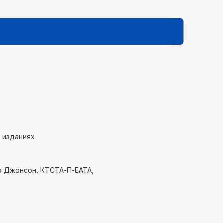
х изданиях
р Джонсон, КТСТА-П-ЕАТА,