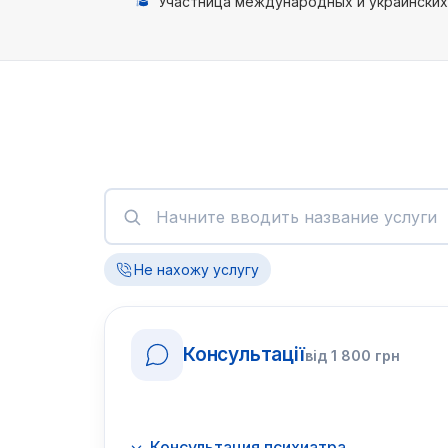
Участница международных и украинских
Не нахожу услугу
Консультації
від
1 800
грн
Консультация психиатра