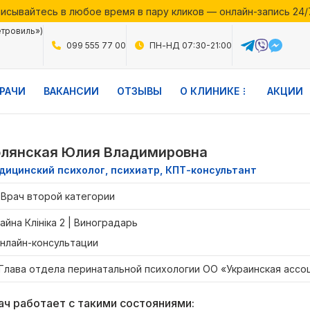
исывайтесь в любое время в пару кликов — онлайн-запись 24/
месяца в Файній Клініці — воспользуйтесь выгодными предло
етровиль»)
исывайтесь в любое время в пару кликов — онлайн-запись 24/
099 555 77 00
ПН-НД 07:30-21:00
РАЧИ
ВАКАНСИИ
ОТЗЫВЫ
О КЛИНИКЕ
АКЦИИ
лянская Юлия Владимировна
дицинский психолог, психиатр, КПТ-консультант
Врач второй категории
айна Клініка 2 | Виноградарь
нлайн-консультации
Глава отдела перинатальной психологии ОО «Украинская ассо
ач работает с такими состояниями: