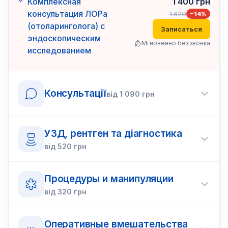
Комплексная
1 400
грн
консультация ЛОРа
1 620
−
14
%
(отоларинголога) с
Записаться
эндоскопическим
Мгновенно без звонка
исследованием
Консультації
від
1 090
грн
УЗД, рентген та діагностика
від
520
грн
Процедуры и манипуляции
від
320
грн
Оперативные вмешательства