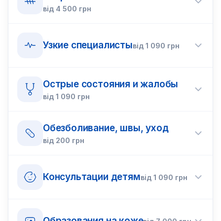
від
4 500
грн
Узкие специалисты
від
1 090
грн
Острые состояния и жалобы
від
1 090
грн
Обезболивание, швы, уход
від
200
грн
Консультации детям
від
1 090
грн
Образования на коже