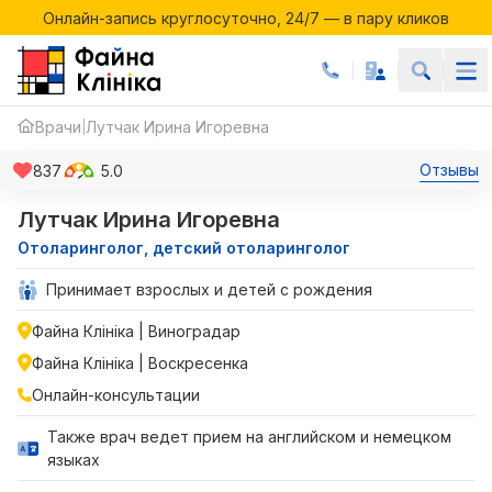
Онлайн-запись круглосуточно, 24/7 — в пару кликов
Акции месяца в Файній Клініці
Онлайн-запись круглосуточно, 24/7 — в пару кликов
Врачи
Лутчак Ирина Игоревна
|
Отзывы
837
5.0
Лутчак Ирина Игоревна
Отоларинголог, детский отоларинголог
Принимает взрослых и детей с рождения
Файна Клініка | Виноградар
Файна Клініка | Воскресенка
Онлайн-консультации
Также врач ведет прием на английском и немецком
языках