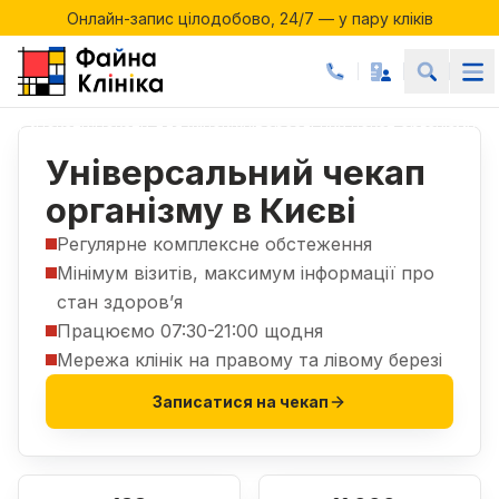
Онлайн-запис цілодобово, 24/7 — у пару кліків
Акції місяця у Файній Клініці
Онлайн-запис цілодобово, 24/7 — у пару кліків
Чекапи
Чекапи для жінок
Універсальний чекап організму
|
|
Універсальний чекап
організму в Києві
Регулярне комплексне обстеження
Мінімум візитів, максимум інформації про
стан здоров’я
Працюємо 07:30-21:00 щодня
Мережа клінік на правому та лівому березі
Записатися на чекап