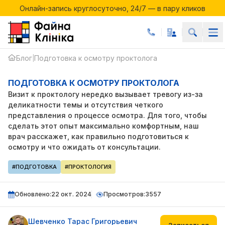
ПОДГОТОВКА
Онлайн-запись круглосуточно, 24/7 — в пару кликов
Акции месяца в Файній Клініці
К ОСМОТРУ
Онлайн-запись круглосуточно, 24/7 — в пару кликов
ПРОКТОЛОГА
Блог
Подготовка к осмотру проктолога
|
ПОДГОТОВКА К ОСМОТРУ ПРОКТОЛОГА
Визит к проктологу нередко вызывает тревогу из-за
деликатности темы и отсутствия четкого
представления о процессе осмотра. Для того, чтобы
сделать этот опыт максимально комфортным, наш
врач расскажет, как правильно подготовиться к
осмотру и что ожидать от консультации.
#ПОДГОТОВКА
#ПРОКТОЛОГИЯ
Обновлено:
22 окт. 2024
Просмотров:
3557
Шевченко Тарас Григорьевич
Записаться