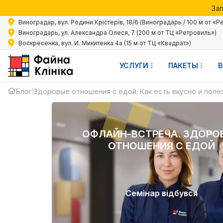
Зап
Акции 
Виноградар, вул. Родини Крістерів, 18/6 (Виноградарь / 100 м от «Р
Зап
Виноградарь, ул. Александра Олеся, 7 (200 м от ТЦ «Ретровиль»)
Воскресенка, вул. И. Микитенка 4а (15 м от ТЦ «Квадрат»)
УСЛУГИ
ПАКЕТЫ
В
Блог
Здоровые отношения с едой: Как есть вкусно и поле
|
ОФЛАЙН-ВСТРЕЧА. ЗДОРО
ОТНОШЕНИЯ С ЕДОЙ
Семінар
відбувся