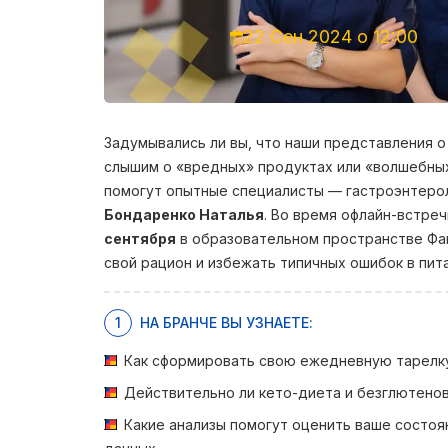
22 Сен 2024 о 12:00
Задумывались ли вы, что наши представления о
слышим о «вредных» продуктах или «волшебных»
помогут опытные специалисты — гастроэнтеро
Бондаренко Наталья
. Во время офлайн-встре
сентября
в образовательном пространстве Файн
свой рацион и избежать типичных ошибок в пита
1
НА БРАНЧЕ ВЫ УЗНАЕТЕ:
Как сформировать свою ежедневную тарелку
Действительно ли кето-диета и безглютено
Какие анализы помогут оценить ваше состоя