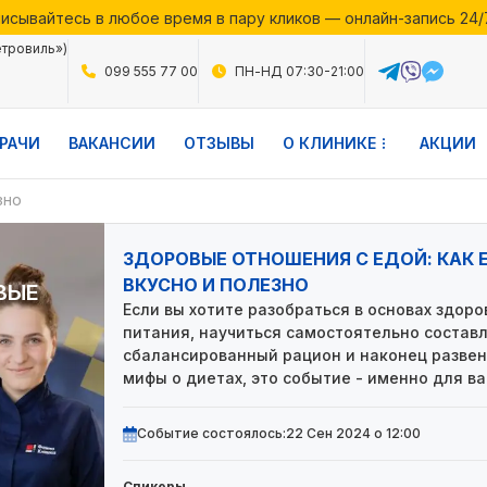
исывайтесь в любое время в пару кликов — онлайн-запись 24/
месяца в Файній Клініці — воспользуйтесь выгодными предло
етровиль»)
исывайтесь в любое время в пару кликов — онлайн-запись 24/
099 555 77 00
ПН-НД 07:30-21:00
РАЧИ
ВАКАНСИИ
ОТЗЫВЫ
О КЛИНИКЕ
АКЦИИ
зно
ЗДОРОВЫЕ ОТНОШЕНИЯ С ЕДОЙ: КАК 
ВКУСНО И ПОЛЕЗНО
ВЫЕ
Если вы хотите разобраться в основах здоро
питания, научиться самостоятельно состав
сбалансированный рацион и наконец развен
мифы о диетах, это событие - именно для ва
Событие состоялось:
22 Сен 2024 о 12:00
Спикеры