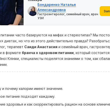
Бондаренко Наталья
Александровна
Зап
Гастроэнтеролог, семейный врач, врач
УЗИ
 питании часто базируются на мифах и стереотипах? Мы посто
 диетах, но что из этого действительно правда? Разобратьс
лог, терапевт
Саиди Анастасия
и семейный врач, гастроэнте
чи в формате
бранча о здоровом питании
, который состоитс
ої Клініки, специалисты поделятся знаниями о том, как сбал
нии.
 и почему калории имеют значение.
вое питание подходят каждому.
ние здоровья и как скорректировать рацион на основе клинич