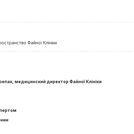
остранство Файної Клініки.
репак, медицинский директор Файної Клініки
спертом
ании