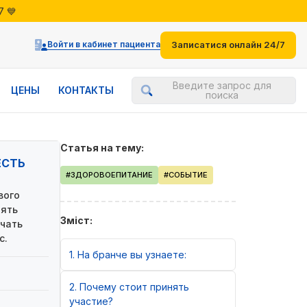
7 💙
жениями
7 💙
Войти в кабинет пациента
Записатися онлайн 24/7
Введите запрос для
ЦЕНЫ
КОНТАКТЫ
поиска
Статья на тему:
ЕСТЬ
#ЗДОРОВОЕПИТАНИЕ
#СОБЫТИЕ
вого
лять
Зміст:
чать
с.
1
На бранче вы узнаете:
2
Почему стоит принять
участие?