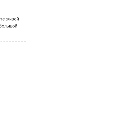
те живой
 большой