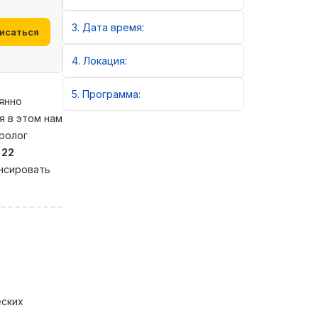
3
Дата время:
исаться
4
Локация:
5
Программа:
янно
я в этом нам
ролог
я
22
ансировать
еских