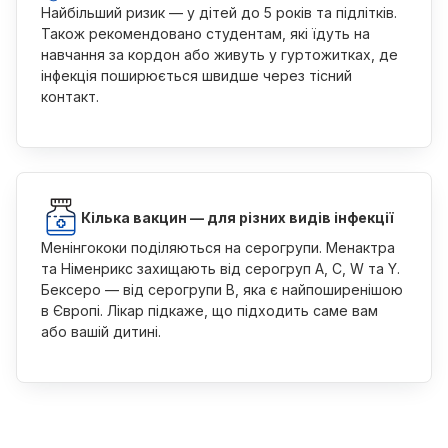
Найбільший ризик — у дітей до 5 років та підлітків.
Також рекомендовано студентам, які їдуть на
навчання за кордон або живуть у гуртожитках, де
інфекція поширюється швидше через тісний
контакт.
Кілька вакцин — для різних видів інфекції
Менінгококи поділяються на серогрупи. Менактра
та Німенрикс захищають від серогруп A, C, W та Y.
Бексеро — від серогрупи B, яка є найпоширенішою
в Європі. Лікар підкаже, що підходить саме вам
або вашій дитині.