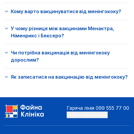
Кому варто вакцинуватися від менінгококу?
У чому різниця між вакцинами Менактра,
Німенрикс і Бексеро?
Чи потрібна вакцинація від менінгококу
дорослим?
Як записатися на вакцинацію від менінгококу?
Гаряча лінія
099 555 77 00
Скарга керівництву