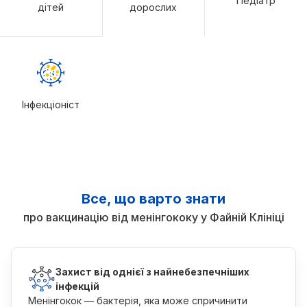
Педіатр
дітей
дорослих
Інфекціоніст
Все, що варто знати
про вакцинацію від менінгококу у Файній Клініці
Захист від однієї з найнебезпечніших
інфекцій
Менінгокок — бактерія, яка може спричинити