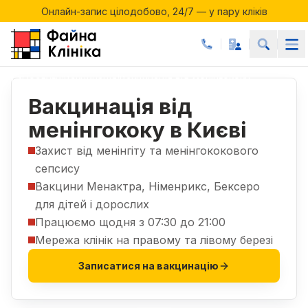
Онлайн-запис цілодобово, 24/7 — у пару кліків
Акції місяця у Файній Клініці
Онлайн-запис цілодобово, 24/7 — у пару кліків
Послуги
Вакцинація
Вакцинація від менінгококу
|
|
Вакцинація від
менінгококу в Києві
Захист від менінгіту та менінгококового
сепсису
Вакцини Менактра, Німенрикс, Бексеро
для дітей і дорослих
Працюємо щодня з 07:30 до 21:00
Мережа клінік на правому та лівому березі
Записатися на вакцинацію