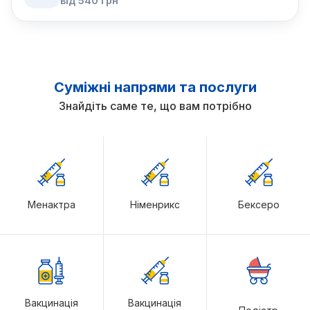
від
540
грн
Суміжні напрями та послуги
Знайдіть саме те, що вам потрібно
Менактра
Німенрикс
Бексеро
Вакцинація
Вакцинація