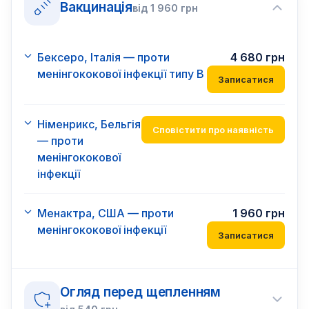
Вакцинація
від
1 960
грн
Бексеро, Італія — проти
4 680
грн
менінгококової інфекції типу В
Записатися
Німенрикс, Бельгія
Сповістити про наявність
— проти
менінгококової
інфекції
Менактра, США — проти
1 960
грн
менінгококової інфекції
Записатися
Огляд перед щепленням