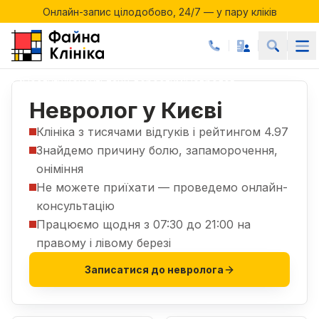
Онлайн-запис цілодобово, 24/7 — у пару кліків
Акції місяця у Файній Клініці
Онлайн-запис цілодобово, 24/7 — у пару кліків
Послуги
Консультації дорослим
Невролог
|
|
Невролог у Києві
Клініка з тисячами відгуків і рейтингом 4.97
Знайдемо причину болю, запаморочення,
оніміння
Не можете приїхати — проведемо онлайн-
консультацію
Працюємо щодня з 07:30 до 21:00 на
правому і лівому березі
Записатися до невролога