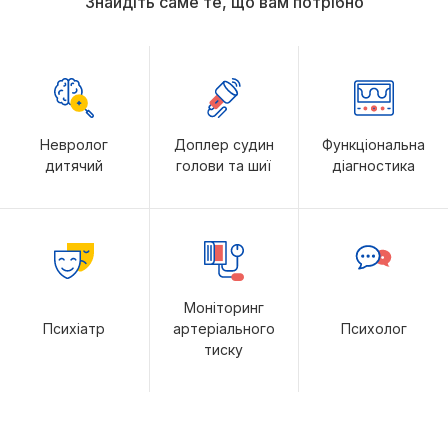
Знайдіть саме те, що вам потрібно
Невролог
Доплер судин
Функціональна
дитячий
голови та шиї
діагностика
Моніторинг
Психіатр
артеріального
Психолог
тиску