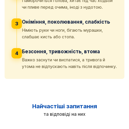
Паморочиться голова, хитає під час ходьби
чи пливе перед очима, іноді з нудотою.
Оніміння, поколювання, слабкість
3
Німіють руки чи ноги, бігають мурашки,
слабшає кисть або стопа.
Безсоння, тривожність, втома
4
Важко заснути чи виспатися, а тривога й
утома не відпускають навіть після відпочинку.
Найчастіші запитання
та відповіді на них