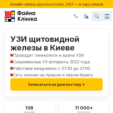
Онлайн-запись круглосуточно, 24/7 — в пару кликов
Акции месяца в Файній Клініці
Онлайн-запись круглосуточно, 24/7 — в пару кликов
Услуги
УЗИ
УЗИ щитовидной железы
|
|
УЗИ щитовидной
железы в Киеве
Проводят гинекологи и врачи УЗИ
Современные УЗ-аппараты 2023 года
Работаем ежедневно с 07:30 до 21:00
Сеть клиник на правом и левом берегу
Записаться на диагностику
138
11 000+
ЛІКАРІВ
ВІДГУКІВ