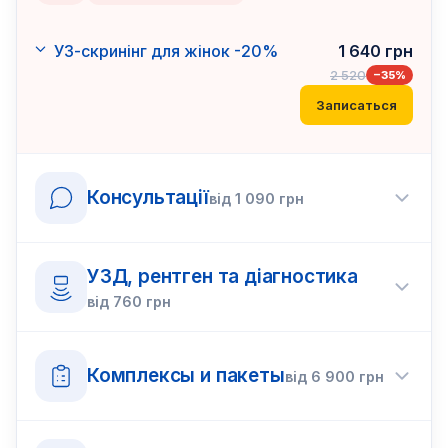
УЗ-скринінг для жінок -20%
1 640
грн
2 520
−
35
%
Записаться
Консультації
від
1 090
грн
УЗД, рентген та діагностика
від
760
грн
Комплексы и пакеты
від
6 900
грн