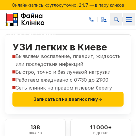
Онлайн-запись круглосуточно, 24/7 — в пару кликов
Акции месяца в Файній Клініці
Онлайн-запись круглосуточно, 24/7 — в пару кликов
Услуги
УЗИ
УЗИ легких
|
|
УЗИ легких в Киеве
Выявляем воспаление, плеврит, жидкость
или последствия инфекций
Быстро, точно и без лучевой нагрузки
Работаем ежедневно с 07:30 до 21:00
Сеть клиник на правом и левом берегу
Записаться на диагностику
138
11 000+
ЛІКАРІВ
ВІДГУКІВ