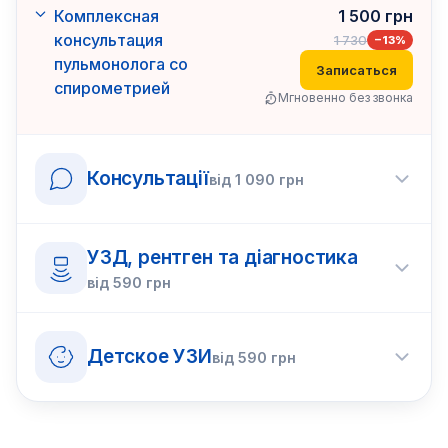
Комплексная
1 500
грн
консультация
1 730
−
13
%
пульмонолога со
Записаться
спирометрией
Мгновенно без звонка
Консультації
від
1 090
грн
УЗД, рентген та діагностика
від
590
грн
Детское УЗИ
від
590
грн