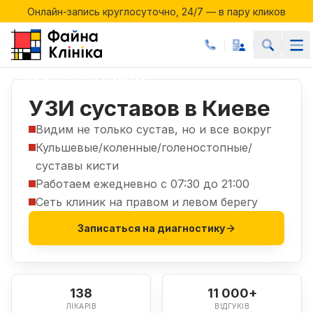
Онлайн-запись круглосуточно, 24/7 — в пару кликов
Акции месяца в Файній Клініці
Онлайн-запись круглосуточно, 24/7 — в пару кликов
Услуги
УЗИ
УЗИ суставов
|
|
УЗИ суставов в Киеве
Видим не только сустав, но и все вокруг
Кульшевые/коленные/голеностопные/
суставы кисти
Работаем ежедневно с 07:30 до 21:00
Сеть клиник на правом и левом берегу
Записаться на диагностику
138
11 000+
ЛІКАРІВ
ВІДГУКІВ