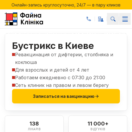
Онлайн-запись круглосуточно, 24/7 — в пару кликов
Акции месяца в Файній Клініці
Онлайн-запись круглосуточно, 24/7 — в пару кликов
Услуги
Вакцинация
Вакцинация от дифтерии, столбняка и
|
|
Бустрикс в Киеве
Ревакцинация от дифтерии, столбняка и
коклюша
Для взрослых и детей от 4 лет
Работаем ежедневно с 07:30 до 21:00
Сеть клиник на правом и левом берегу
Записаться на вакцинацию
138
11 000+
ЛІКАРІВ
ВІДГУКІВ