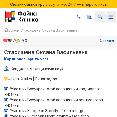
Онлайн-запись круглосуточно, 24/7 — в пару кликов
Акции месяца в Файній Клініці
Онлайн-запись круглосуточно, 24/7 — в пару кликов
Врачи
Стасишена Оксана Васильевна
|
Отзывы
69
5.0
Стасишена Оксана Васильевна
Кардиолог, аритмолог
Кандидат медицинских наук
Файна Клініка | Виноградар
Участник Всеукраинской ассоциации кардиологов
Украины
Участник Всеукраинской ассоциации аритмологов
Украины
Участник European Society of Cardiology
Участник European Heart Rhythm Association