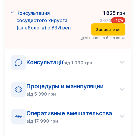
Консультация
1 825
грн
сосудистого хирурга
2 070
−
12
%
(флеболога) с УЗИ вен
Записаться
Мгновенно без звонка
Консультації
від
1 090
грн
Процедуры и манипуляции
від
5 390
грн
Оперативные вмешательства
від
17 990
грн