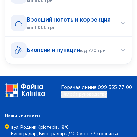
від
800
грн
Вросший ноготь и коррекция
від
1 000
грн
Биопсии и пункции
від
770
грн
Горячая линия
099 555 77 00
Жалоба руководству
Наши контакты
вул. Родини Крістерів, 18/6
Виноградар, Виноградарь / 100 м от «Ретровиль»