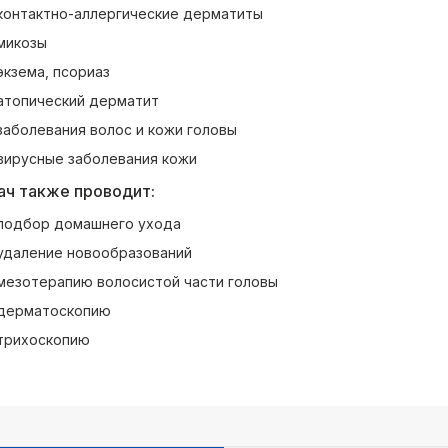
контактно-аллергические дерматиты
микозы
экзема, псориаз
атопический дерматит
заболевания волос и кожи головы
вирусные заболевания кожи
ач также проводит:
подбор домашнего ухода
удаление новообразований
мезотерапию волосистой части головы
дерматоскопию
трихоскопию