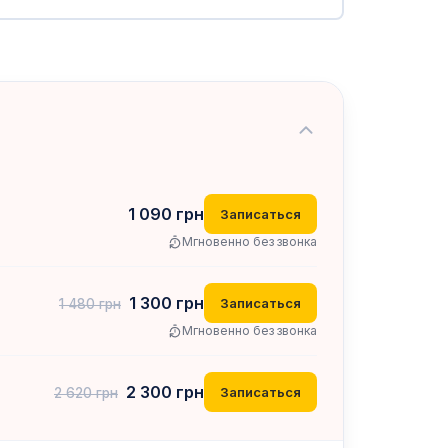
1 090
грн
Записаться
Мгновенно без звонка
1 300
грн
Записаться
1 480
грн
Мгновенно без звонка
2 300
грн
Записаться
2 620
грн