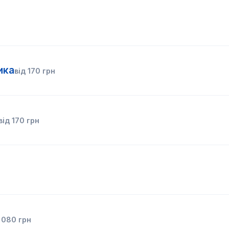
ика
від
170
грн
від
170
грн
 080
грн