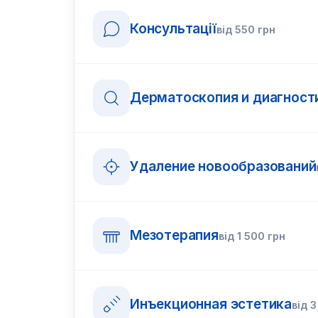
Консультації
від
550
грн
Дерматоскопия и диагност
Удаление новообразований
Мезотерапия
від
1 500
грн
Инъекционная эстетика
від
3