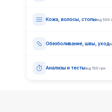
Кожа, волосы, стопы
від
550
Обезболивание, швы, уход
в
Анализы и тесты
від
150
грн