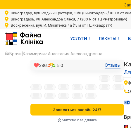
Зап
Акции 
Виноградар, вул. Родини Крістерів, 18/6 (Виноградарь / 100 м от «Р
Зап
Виноградарь, ул. Александра Олеся, 7 (200 м от ТЦ «Ретровиль»)
Воскресенка, вул. И. Микитенка 4а (15 м от ТЦ «Квадрат»)
УСЛУГИ
ПАКЕТЫ
В
Врачи
Казимирчик Анастасия Александровна
|
Ка
Отзывы
386
5.0
Де
Ф
О
Записаться онлайн 24/7
Вр
Миттєво без дзвінка