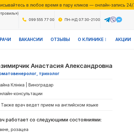
исывайтесь в любое время в пару кликов — онлайн-запись 24/
месяца в Файній Клініці — воспользуйтесь выгодными предло
етровиль»)
исывайтесь в любое время в пару кликов — онлайн-запись 24/
099 555 77 00
ПН-НД 07:30-21:00
РАЧИ
ВАКАНСИИ
ОТЗЫВЫ
О КЛИНИКЕ
АКЦИИ
зимирчик Анастасия Александровна
рматовенеролог, трихолог
айна Клініка | Виноградар
нлайн-консультации
Также врач ведет прием на английском языке
ач работает со следующими состояниями:
акне, розацеа