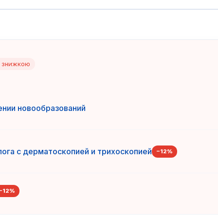
і знижкою
ении новообразований
ога с дерматоскопией и трихоскопией
−
12
%
−
12
%