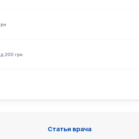
грн
ід
200
грн
Статьи врача