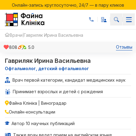
Онлайн-запись круглосуточно, 24/7 — в пару кликов
Акции месяца в Файній Клініці
Онлайн-запись круглосуточно, 24/7 — в пару кликов
Врачи
Гавриляк Ирина Васильевна
|
Отзывы
808
5.0
Гавриляк Ирина Васильевна
Офтальмолог, детский офтальмолог
Врач первой категории, кандидат медицинских наук
Принимает взрослых и детей с рождения
Файна Клініка | Виноградар
Онлайн-консультации
Автор 10 научных публикаций
Также врач ведет прием на английском языке