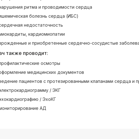
нарушения ритма и проводимости сердца
ишемическая болезнь сердца (ИБС)
сердечная недостаточность
миокардиты, кардиомиопатии
врожденные и приобретенные сердечно-сосудистые заболев
ач также проводит:
профилактические осмотры
оформление медицинских документов
ведение пациентов с протезированными клапанами сердца и 
электрокардиограмму / ЭКГ
эхокардиографию / ЭхоКГ
мониторирование АД