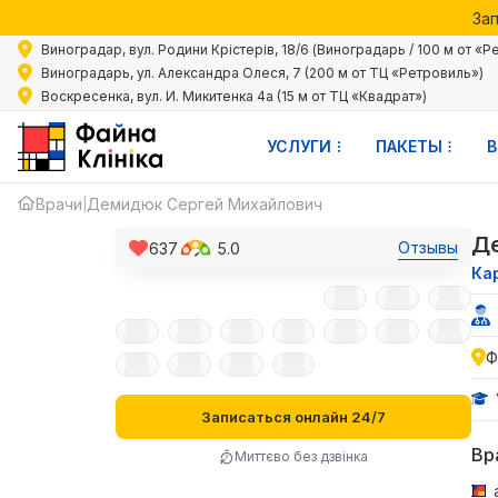
Зап
Акции 
Виноградар, вул. Родини Крістерів, 18/6 (Виноградарь / 100 м от «Р
Зап
Виноградарь, ул. Александра Олеся, 7 (200 м от ТЦ «Ретровиль»)
Воскресенка, вул. И. Микитенка 4а (15 м от ТЦ «Квадрат»)
УСЛУГИ
ПАКЕТЫ
В
Врачи
Демидюк Сергей Михайлович
|
Д
Отзывы
637
5.0
Ка
Ф
Записаться онлайн 24/7
Вр
Миттєво без дзвінка