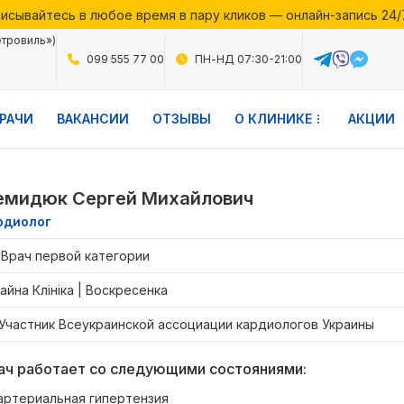
исывайтесь в любое время в пару кликов — онлайн-запись 24/
месяца в Файній Клініці — воспользуйтесь выгодными предло
етровиль»)
исывайтесь в любое время в пару кликов — онлайн-запись 24/
099 555 77 00
ПН-НД 07:30-21:00
РАЧИ
ВАКАНСИИ
ОТЗЫВЫ
О КЛИНИКЕ
АКЦИИ
емидюк Сергей Михайлович
рдиолог
Врач первой категории
айна Клініка | Воскресенка
Участник Всеукраинской ассоциации кардиологов Украины
ач работает со следующими состояниями:
артериальная гипертензия