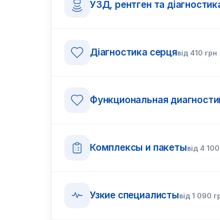
УЗД, рентген та діагностик
Діагностика серця
від
410
грн
Функциональная диагности
Комплексы и пакеты
від
4 100
Узкие специалисты
від
1 090
г