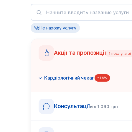
Не нахожу услугу
Акції та пропозиції
1
послуга
зі
Кардіологічний чекап
−
14
%
Консультації
від
1 090
грн