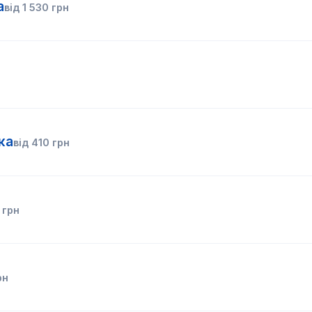
а
від
1 530
грн
ка
від
410
грн
грн
рн