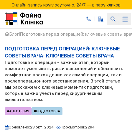
ПОДГОТОВКА
Онлайн-запись круглосуточно, 24/7 — в пару кликов
Акции месяца в Файній Клініці
ПЕРЕД
Онлайн-запись круглосуточно, 24/7 — в пару кликов
ОПЕРАЦИЕЙ
Блог
Подготовка перед операцией: ключевые советы вра
|
ПОДГОТОВКА ПЕРЕД ОПЕРАЦИЕЙ: КЛЮЧЕВЫЕ
СОВЕТЫ ВРАЧА: КЛЮЧЕВЫЕ СОВЕТЫ ВРАЧА
Подготовка к операции - важный этап, который
помогает уменьшить риски осложнений и обеспечить
комфортное прохождение как самой операции, так и
послеоперационного восстановления. В этой статье
мы расскажем о ключевых моментах подготовки,
которые важно учесть перед хирургическим
вмешательством.
#АНЕСТЕЗИЯ
#ПОДГОТОВКА
Обновлено:
28 окт. 2024
Просмотров:
2294