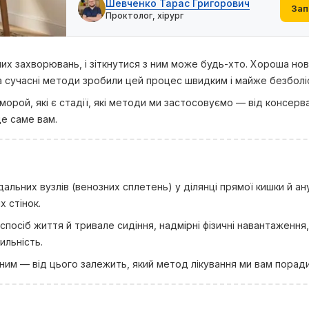
Шевченко Тарас Григорович
Зап
Проктолог, хірург
х захворювань, і зіткнутися з ним може будь-хто. Хороша нов
 а сучасні методи зробили цей процес швидким і майже безболі
морой, які є стадії, які методи ми застосовуємо — від консерв
де саме вам.
льних вузлів (венозних сплетень) у ділянці прямої кишки й ану
х стінок.
осіб життя й тривале сидіння, надмірні фізичні навантаження,
ильність.
аним — від цього залежить, який метод лікування ми вам порад