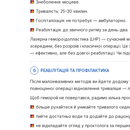
Знеболення: місцеве.
Тривалість: 25–30 хвилин.
Госпіталізація: не потребує — амбулаторно.
Реабілітація: до звичного ритму за день-два.
Лазерна гемороїдопластика (LHP) — сучасний м
зсередини, без розрізів і класичної операції.
— ефективно, але без довгої реабілітації. Чи під
6
РЕАБІЛІТАЦІЯ ТА ПРОФІЛАКТИКА
Після малоінвазивних методів ви йдете додому 
повноцінної операції відновлення триваліше — лі
Щоб геморой не повертався, радимо кілька прос
більше рухайтеся й уникайте тривалого сидін
пийте достатньо води та додайте до раціону 
не відкладайте огляд у проктолога за перших