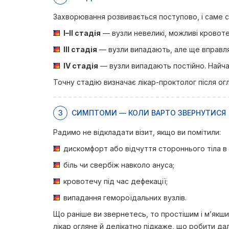
Захворювання розвивається поступово, і саме ст
I–II стадія
— вузли невеликі, можливі кровоте
III стадія
— вузли випадають, але ще вправля
IV стадія
— вузли випадають постійно. Найчас
Точну стадію визначає лікар-проктолог після ог
3
СИМПТОМИ — КОЛИ ВАРТО ЗВЕРНУТИСЯ
Радимо не відкладати візит, якщо ви помітили:
дискомфорт або відчуття стороннього тіла в 
біль чи свербіж навколо ануса;
кровотечу під час дефекації;
випадання гемороїдальних вузлів.
Що раніше ви звернетесь, то простішим і м’якши
лікар огляне й делікатно підкаже, що робити дал