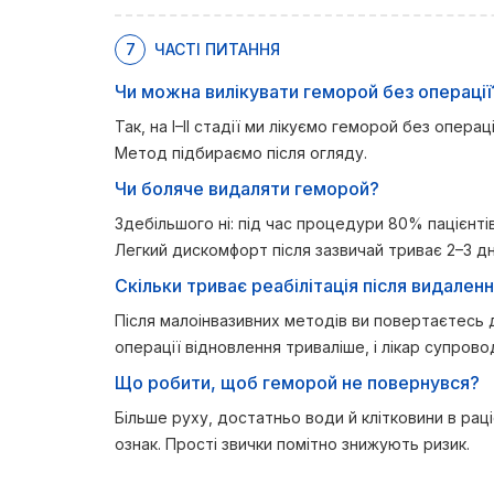
7
ЧАСТІ ПИТАННЯ
Чи можна вилікувати геморой без операції
Так, на I–II стадії ми лікуємо геморой без опер
Метод підбираємо після огляду.
Чи боляче видаляти геморой?
Здебільшого ні: під час процедури 80% пацієнт
Легкий дискомфорт після зазвичай триває 2–3 дн
Скільки триває реабілітація після видале
Після малоінвазивних методів ви повертаєтесь 
операції відновлення триваліше, і лікар супров
Що робити, щоб геморой не повернувся?
Більше руху, достатньо води й клітковини в рац
ознак. Прості звички помітно знижують ризик.