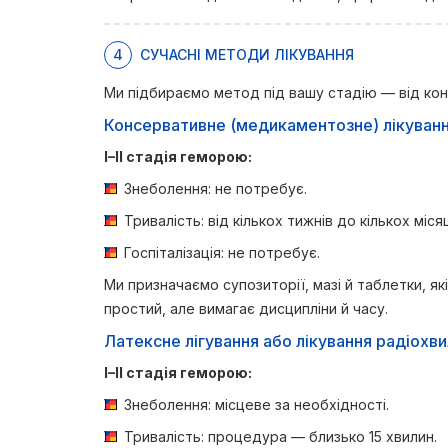
4
СУЧАСНІ МЕТОДИ ЛІКУВАННЯ
Ми підбираємо метод під вашу стадію — від конс
Консервативне (медикаментозне) лікуван
I–II стадія геморою:
Знеболення: не потребує.
Тривалість: від кількох тижнів до кількох міс
Госпіталізація: не потребує.
Ми призначаємо супозиторії, мазі й таблетки, я
простий, але вимагає дисципліни й часу.
Латексне лігування або лікування радіохв
I–II стадія геморою:
Знеболення: місцеве за необхідності.
Тривалість: процедура — близько 15 хвилин.