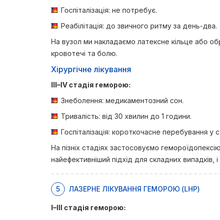
Госпіталізація: не потребує.
Реабілітація: до звичного ритму за день-два.
На вузол ми накладаємо латексне кільце або об
кровотечі та болю.
Хірургічне лікування
III–IV стадія геморою:
Знеболення: медикаментозний сон.
Тривалість: від 30 хвилин до 1 години.
Госпіталізація: короткочасне перебування у с
На пізніх стадіях застосовуємо гемороїдопексі
найефективніший підхід для складних випадків, 
5
ЛАЗЕРНЕ ЛІКУВАННЯ ГЕМОРОЮ (LHP)
I–III стадія геморою: