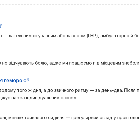
?
ації — латексним лігуванням або лазером (LHP), амбулаторно й б
ів не відчувають болю, адже ми працюємо під місцевим знебол
і.
ння геморою?
додому того ж дня, а до звичного ритму — за день-два. Після 
оджує вас за індивідуальним планом.
іоні, менше тривалого сидіння — і регулярний огляд у проктоло