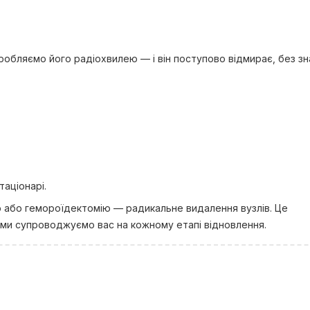
робляємо його радіохвилею — і він поступово відмирає, без зн
таціонарі.
ю або гемороїдектомію — радикальне видалення вузлів. Це
і ми супроводжуємо вас на кожному етапі відновлення.