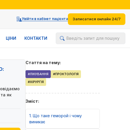
іями
Увійти в кабінет пацієнта
Записатися онлайн 24/7
ЦІНИ
КОНТАКТИ
Введіть запит для пошуку
Стаття на тему:
Ю:
#ЛІКУВАННЯ
#ПРОКТОЛОГІЯ
#ХІРУРГІЯ
повідаємо
 та як
Зміст:
1
Що таке геморой і чому
виникає