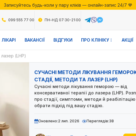
Записуйтесь будь-коли у пару кліків — онлайн-запис 24/7 💙
ії місяця у Файній Клініці — скористайтесь вигідними пропозиц
Записуйтесь будь-коли у пару кліків — онлайн-запис 24/7 💙
099 555 77 00
ПН-НД 07:30-21:00
ЛІКАРІ
ВАКАНСІЇ
ВІДГУКИ
ПРО КЛІНІКУ
АКЦІЇ
 лазер (LHP)
СУЧАСНІ МЕТОДИ ЛІКУВАННЯ ГЕМОРО
СТАДІЇ, МЕТОДИ ТА ЛАЗЕР (LHP)
Сучасні методи лікування геморою — від
консервативної терапії до лазера (LHP). Роз
про стадії, симптоми, методи й реабілітацію
обрати підхід під вашу стадію.
Оновлено:
2 лип. 2026
Переглядів:
38