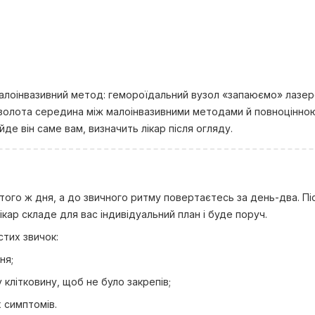
алоінвазивний метод: гемороїдальний вузол «запаюємо» лазе
 Це золота середина між малоінвазивними методами й повноцінн
ійде він саме вам, визначить лікар після огляду.
того ж дня, а до звичного ритму повертаєтесь за день-два. Пі
кар складе для вас індивідуальний план і буде поруч.
тих звичок:
ня;
клітковину, щоб не було закрепів;
 симптомів.