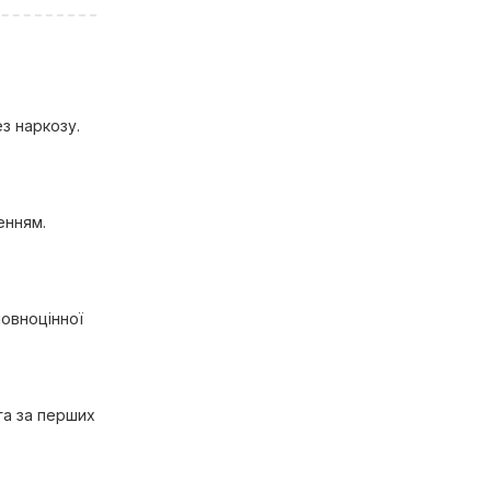
ез наркозу.
енням.
повноцінної
га за перших