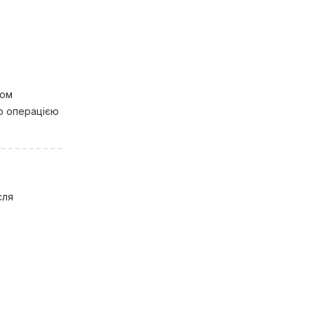
ром
ою операцією
сля