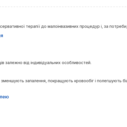
ервативної терапії до малоінвазивних процедур і, за потреби,
ня
яців залежно від індивідуальних особливостей.
кі зменшують запалення, покращують кровообіг і полегшують б
илею