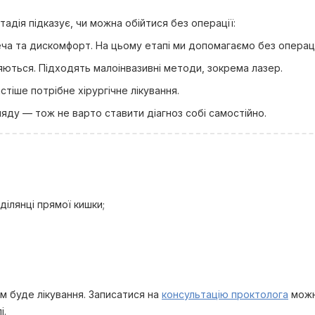
адія підказує, чи можна обійтися без операції:
ча та дискомфорт. На цьому етапі ми допомагаємо без операці
ються. Підходять малоінвазивні методи, зокрема лазер.
тіше потрібне хірургічне лікування.
ляду — тож не варто ставити діагноз собі самостійно.
ділянці прямої кишки;
м буде лікування. Записатися на
консультацію проктолога
можн
і.