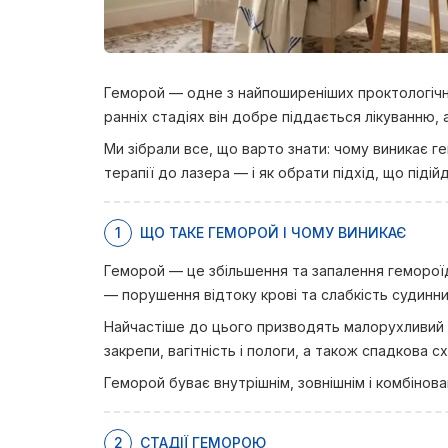
Геморой — одне з найпоширеніших проктологічни
ранніх стадіях він добре піддається лікуванню,
Ми зібрали все, що варто знати: чому виникає ге
терапії до лазера — і як обрати підхід, що підій
1
ЩО ТАКЕ ГЕМОРОЙ І ЧОМУ ВИНИКАЄ
Геморой — це збільшення та запалення гемороїда
— порушення відтоку крові та слабкість судинни
Найчастіше до цього призводять малорухливий сп
закрепи, вагітність і пологи, а також спадкова сх
Геморой буває внутрішнім, зовнішнім і комбінов
2
СТАДІЇ ГЕМОРОЮ