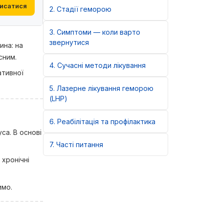
исатися
2
Стадії геморою
3
Симптоми — коли варто
звернутися
ина: на
сним.
4
Сучасні методи лікування
ативної
5
Лазерне лікування геморою
(LHP)
6
Реабілітація та профілактика
са. В основі
7
Часті питання
 хронічні
имо.