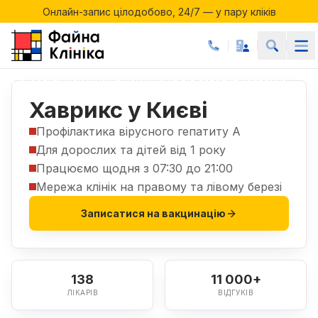
Онлайн-запис цілодобово, 24/7 — у пару кліків
Акції місяця у Файній Клініці
Онлайн-запис цілодобово, 24/7 — у пару кліків
Послуги
Вакцинація
Вакцинація від гепатиту
Хаврикс
|
|
|
Хаврикс у Києві
Профілактика вірусного гепатиту А
Для дорослих та дітей від 1 року
Працюємо щодня з 07:30 до 21:00
Мережа клінік на правому та лівому березі
Записатися на вакцинацію
138
11 000+
ЛІКАРІВ
ВІДГУКІВ