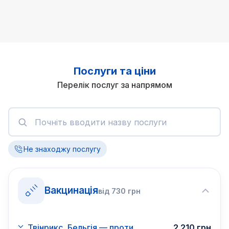
Послуги та ціни
Перелік послуг за напрямом
Не знаходжу послугу
Вакцинація
від
730
грн
Твінрикс, Бельгія — проти
2 210
грн