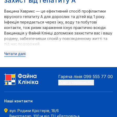
захист від гепатиту А
Вакцина Хаврикс — це ефективний спосіб профілактики
вірусного гепатиту А для дорослих та дітей від 1 року.
Інфекція передається через їжу, воду та побутові
контакти, тож ризик зараження існує практично всюди.
Вакцинація у Файній Клініці допоможе захистити вас і вашу
родину, забезпечивши спокій у повсякденному житті та
під час подорожей.
Читати далі
Гаряча лінія
099 555 77 00
Скарга керівництву
Наші контакти
вул. Родини Крістерів, 18/6
Виноградар, 100 м від ТЦ «Ретровіль»