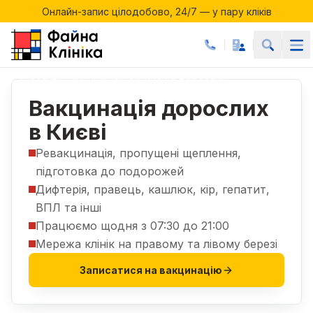
Онлайн-запис цілодобово, 24/7 — у пару кліків
Акції місяця у Файній Клініці
Онлайн-запис цілодобово, 24/7 — у пару кліків
Послуги
Вакцинація
Вакцинація дорослих
|
|
Вакцинація дорослих
в Києві
Ревакцинація, пропущені щеплення,
підготовка до подорожей
Дифтерія, правець, кашлюк, кір, гепатит,
ВПЛ та інші
Працюємо щодня з 07:30 до 21:00
Мережа клінік на правому та лівому березі
Записатися на вакцинацію