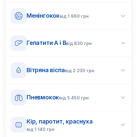
Менінгокок
від
1 960
грн
Гепатити A і B
від
830
грн
Вітряна віспа
від
2 230
грн
Пневмокок
від
3 450
грн
Кір, паротит, краснуха
від
1 140
грн