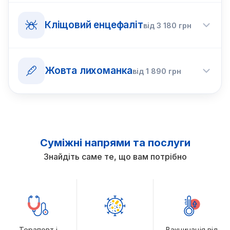
Кліщовий енцефаліт
від
3 180
грн
Жовта лихоманка
від
1 890
грн
Суміжні напрями та послуги
Знайдіть саме те, що вам потрібно
Терапевт і
Вакцинація від