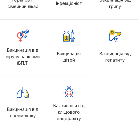
Інфекціоніст
сімейний лікар
грипу
Вакцинація від
Вакцинація
Вакцинація від
вірусу папіломи
дітей
гепатиту
(ВПЛ)
Вакцинація від
Вакцинація від
кліщового
пневмококу
енцефаліту