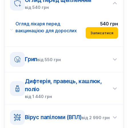
Огляд перед щепленням
від
540
грн
Огляд лікаря перед
540
грн
вакцинацією для дорослих
Записатися
Грип
від
550
грн
Дифтерія, правець, кашлюк,
поліо
від
1 440
грн
Вірус папіломи (ВПЛ)
від
2 990
грн