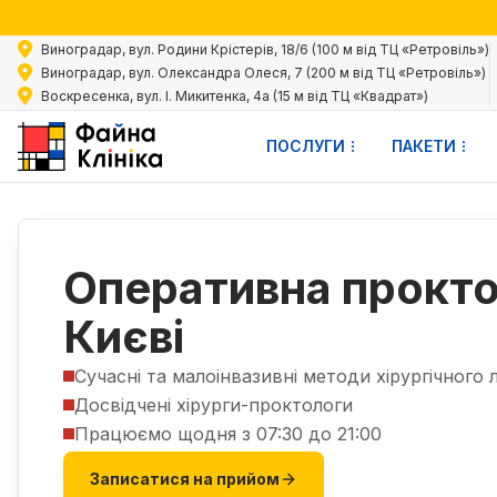
Акц
Виноградар, вул. Родини Крістерів, 18/6 (100 м від ТЦ «Ретровіль»)
Виноградар, вул. Олександра Олеся, 7 (200 м від ТЦ «Ретровіль»)
Воскресенка, вул. І. Микитенка, 4а (15 м від ТЦ «Квадрат»)
ПОСЛУГИ
ПАКЕТИ
Послуги
Хірург
Проктологія оперативна
|
|
Оперативна прокто
Києві
Сучасні та малоінвазивні методи хірургічного 
Досвідчені хірурги-проктологи
Працюємо щодня з 07:30 до 21:00
Записатися на прийом