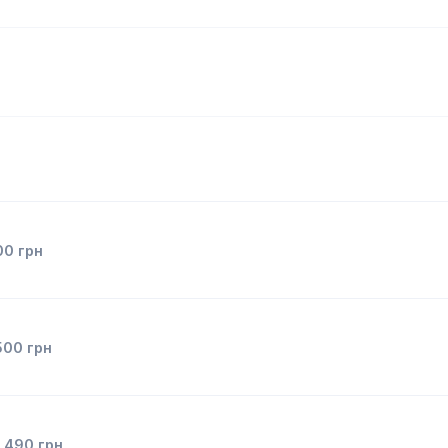
00
грн
500
грн
д
490
грн