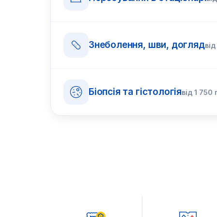
Знеболення, шви, догляд
ві
Біопсія та гістологія
від
1 750