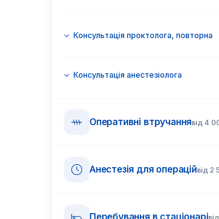
Консультація проктолога, повторна
Консультація анестезіолога
Оперативні втручання
від
4 0
Анестезія для операцій
від
2 
Перебування в стаціонарі
ві