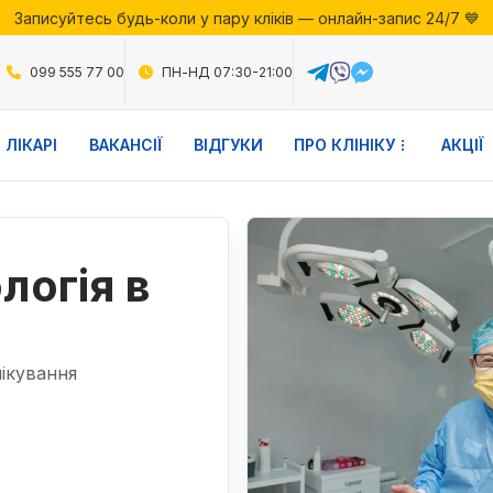
Записуйтесь будь-коли у пару кліків — онлайн-запис 24/7 💙
ії місяця у Файній Клініці — скористайтесь вигідними пропозиц
Записуйтесь будь-коли у пару кліків — онлайн-запис 24/7 💙
099 555 77 00
ПН-НД 07:30-21:00
ЛІКАРІ
ВАКАНСІЇ
ВІДГУКИ
ПРО КЛІНІКУ
АКЦІЇ
логія в
лікування