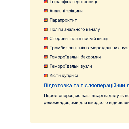
Інтрасфінктерні нориці
Анальні тріщини
Парапроктит
Поліпи анального каналу
Сторонні тіла в прямій кишці
Тромби зовнішніх гемороїдальних вузл
Гемороїдальні бахромки
Гемороїдальні вузли
Кісти куприка
Підготовка та післяопераційний 
Перед операцією наші лікарі нададуть в
рекомендаціями для швидкого відновленн