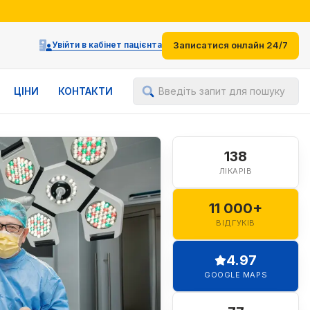
іями
Увійти в кабінет пацієнта
Записатися онлайн 24/7
ЦІНИ
КОНТАКТИ
Введіть запит для пошуку
138
ЛІКАРІВ
11 000+
ВІДГУКІВ
4.97
GOOGLE MAPS