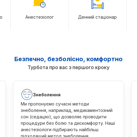
ю
Анестезіолог
Денний стаціонар
Безпечно, безболісно, комфортно
Турбота про вас з першого кроку
Знеболення
Ми пропонуємо сучасні методи
знеболення, наприклад, медикаментозний
сон (седацію), що дозволяє проводити
процедури без болю та дискомфорту. Наші
анестезіологи підбирають найбільш
підходящий метод знеболення,