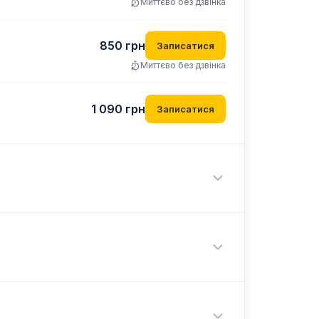
Миттєво без дзвінка
850
грн
Записатися
Миттєво без дзвінка
1 090
грн
Записатися