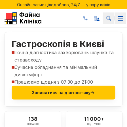
Онлайн-запис цілодобово, 24/7 — у пару кліків
Акції місяця у Файній Клініці
Онлайн-запис цілодобово, 24/7 — у пару кліків
Послуги
Ендоскопія
Гастроскопія
|
|
Гастроскопія в Києві
Точна діагностика захворювань шлунка та
стравоходу
Сучасне обладнання та мінімальний
дискомфорт
Працюємо щодня з 07:30 до 21:00
Записатися на діагностику
138
11 000+
ЛІКАРІВ
ВІДГУКІВ