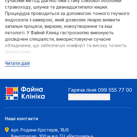
сучасний метод діагностики стану слизової оболонки
стравоходу, шлунка та дванадцятипалої кишки.
Процедура проводиться за допомогою тонкого гнучкого
ендоскопа з камерою, який дозволяє лікарю виявити
запальні процеси, виразки, новоутворення та інші
патології. У Файній Клініці гастроскопію виконують
досвідчені спеціалісти, використовуючи сучасне
обладнання, що забезпечує комфорт та високу точність
діагностики.
Читати далі
Гаряча лінія
099 555 77 00
Скарга керівництву
Наші контакти
вул. Родини Крістерів, 18/6
Виноградар, 100 м від ТЦ «Ретровіль»